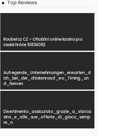
Top Reviews
Roobetcz CZ – Oficiální online kasino pro
české hráče 51834062
Aufregende_Unternehmungen_erwarten_d
ich_bei_der_chickenroad_wo_Timing_un
d_Nerven
Divertimento_assicurato_grazie_a_starca
sino_e_alle_sue_offerte_di_gioco_semp
re_n