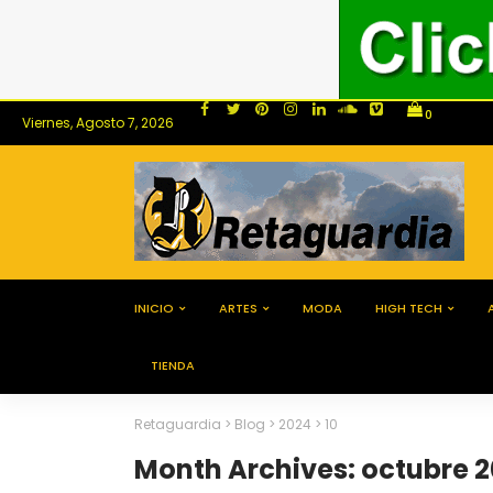
0
Viernes, Agosto 7, 2026
INICIO
ARTES
MODA
HIGH TECH
TIENDA
Retaguardia
>
Blog
>
2024
>
10
Month Archives: octubre 