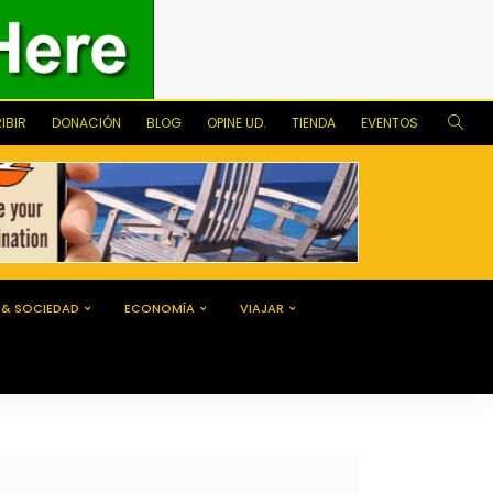
IBIR
DONACIÓN
BLOG
OPINE UD.
TIENDA
EVENTOS
 & SOCIEDAD
ECONOMÍA
VIAJAR