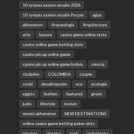
10 лучших казино онлайн 2026
10 лучших казино онлайн России
agua
akhenaton
Arqueología
Arquitectura
arte
basura
casino game online stots
casino online game betting slots
casino pin up online game
casino pin up online game bolivia
ciencia
ciudades
COLOMBIA
couple
covid
desalinización
eco
ecologia
egipto
fashion
featured
green
judio
lifestyle
moises
moses akhenaton
NEW DESTINATIONS
online casino game betting poker slots
piscinas
plastico
rock
rockclassics