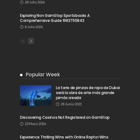
28 Julio 2026
Exploring Non GamStop Sportsbooks A
Comprehensive Guide 1983755843
8 Julio 2026
Popular Week
La torre de pinzas de ropa de Dubai
será la obra de arte más grande
jamás creada
28 Junio 2021
Discovering Casinos Not Registered on GamStop
23 Mayo 2026
Experience Thrilling Wins with Online Raptor Wins