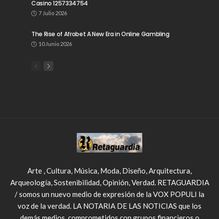
Casino 1257334754
7 Julio 2026
The Rise of Afrobet A New Era in Online Gambling
10 Junio 2026
Arte , Cultura, Música, Moda, Diseño, Arquitectura,
Arqueología, Sostenibilidad, Opinión, Verdad. RETAGUARDIA
/ somos un nuevo medio de expresión de la VOX POPULI la
voz de la verdad. LA NOTARIA DE LAS NOTICIAS que los
demás medios, comprometidos con grupos financieros o