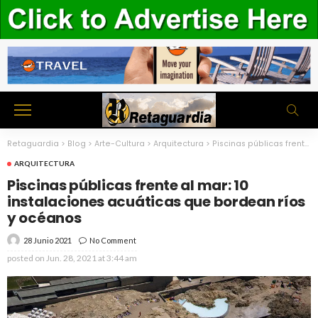
Retaguardia
>
Blog
>
Arte-Cultura
>
Arquitectura
>
Piscinas públicas frente al mar: 10 instalaciones acuáticas que bordean ríos y océanos
ARQUITECTURA
Piscinas públicas frente al mar: 10
instalaciones acuáticas que bordean ríos
y océanos
28 Junio 2021
No Comment
posted on
Jun. 28, 2021 at 3:44 am