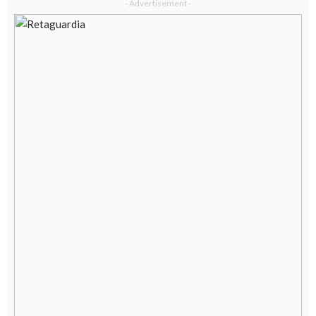
- Advertisement -