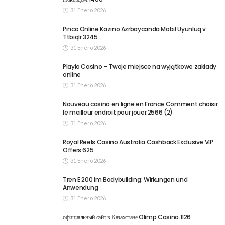
31 Enero 2026
Pinco Online Kazino Azrbaycanda Mobil Uyunluq v
Ttbiqlr.3245
31 Enero 2026
Playio Casino – Twoje miejsce na wyjątkowe zakłady
online
31 Enero 2026
Nouveau casino en ligne en France Comment choisir
le meilleur endroit pour jouer.2566 (2)
31 Enero 2026
Royal Reels Casino Australia Cashback Exclusive VIP
Offers.625
31 Enero 2026
Tren E 200 im Bodybuilding: Wirkungen und
Anwendung
31 Enero 2026
официальный сайт в Казахстане Olimp Casino.1126