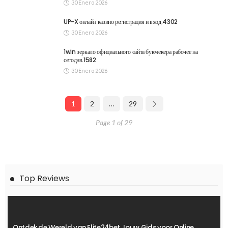
30 Enero 2026
UP-X онлайн казино регистрация и вход.4302
30 Enero 2026
1win зеркало официального сайта букмекера рабочее на
сегодня.1582
30 Enero 2026
1
2
…
29
Page 1 of 29
Top Reviews
Ontdek de Wereld van Elite24bet Jouw Gids voor Online