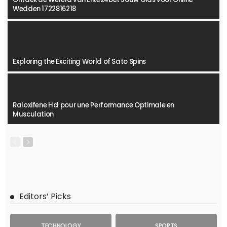
Wedden 1722816218
Exploring the Exciting World of Sato Spins
Raloxifene Hcl pour une Performance Optimale en
Musculation
Editors’ Picks
TECHNOLOGY
SPORTS