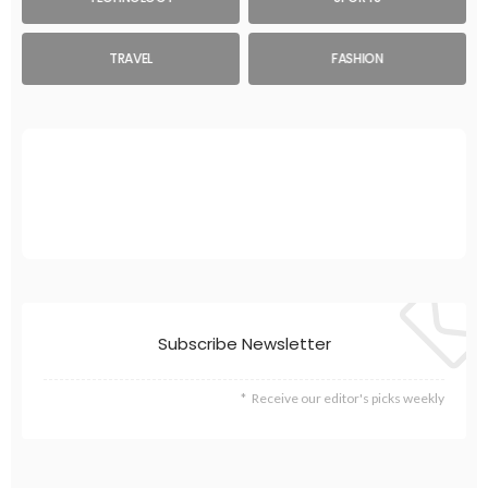
TRAVEL
FASHION
Subscribe Newsletter
Receive our editor's picks weekly