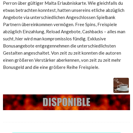
Perron über gültiger Malta Erlaubniskarte. Wie gleichfalls du
etwas betrachten konntest, hatten unsereins etliche abzüglich
Angebote via unterschiedlichen Angeschlossen Spielbank
Partnern übereinkommen vermögen. Free Spins, Freispiele
abzüglich Einzahlung, Reload Angebote, Cashbacks – alles man
sucht, hier wird man kompromisslos fündig. Exklusive
Bonusangebote entgegennehmen die unterschiedlichsten
Gestalten angeschaltet. Von zeit zu zeit konnten die autoren
einen größeren Verstärker aberkennen, von zeit zu zeit mehr
Bonusgeld and die eine größere Reihe Freispiele.