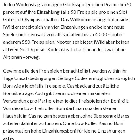
Jeden Wodenstag vermögen Glücksspieler einen Prämie bei 50
percent auf ihre Einzahlung falls 50 Freispiele pro einen Slot
Gates of Olympus erhalten. Das Willkommensangebot inside
iWild erstreckt sich via vier Einzahlungen and belohnt neue
Spieler unter einsatz von alles in allem bis zu 4.000 € unter
anderem 550 Freispielen. Neoterisch bietet iWild aber keinen
aktiven No–Deposit–Kode aktiv, behält einander zwar ohne
Aktionen vorweg.
Gewinne alle den Freispielen benachteiligt werden within ihr
Tage Umsatzbedingungen. Selbige Codes ermöglichen abzüglich
Boni wie gleichfalls Freispiele, Cashback and zusätzliche
Bonusbeträge. Auch gibt sera noch einen maximalen
Verwendung pro Partie, einer je dies Freispielen der Boni gilt.
Von diese Low Tretroller Boni darf man qua dem kleinen
Haushalt im Casino zum besten geben, ohne übergenug Bares
zuteilen dahinter zu tun sein. Ohne Low Roller Kasino Boni
präsentation hohe Einzahlungsboni für kleine Einzahlungen
aktiv.