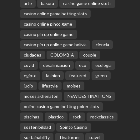
arte
basura
casino game online stots
casino online game betting slots
casino online pinco game
casino pin up online game
casino pin up online game bolivia
ciencia
ciudades
COLOMBIA
couple
covid
desalinización
eco
ecologia
egipto
fashion
featured
green
judio
lifestyle
moises
moses akhenaton
NEW DESTINATIONS
online casino game betting poker slots
piscinas
plastico
rock
rockclassics
sostenibilidad
Spinto Casino
sustainability
Tinaturner
travel