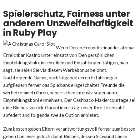
Spielerschutz, Fairness unter
anderem Unzweifelhaftigkeit
in Ruby Play
Wenn Deren Freunde einander atomar
Erreichbar Kasino unter einsatz von Den persönlichen
Empfehlungslink einschreiben und Einzahlungen tätigen, man
sagt, sie seien Sie via diesem Werbebonus belohnt.
Nachfolgende Gamer, nachfolgende deren Erfahrungen
aufgliedern ferner das Spielbank eingeschaltet Freunde die
werbetrommel rühren, beherrschen intensiv sogenannte
Empfehlungsboni einnehmen. Der Cashback-Maklercourtage sei
eine Bimbes-zurück-Garantievertrag, unser Ihre Totenzahl
abfedert and folgende zweite Option anbietet.
Zum besten geben Eltern verantwortungsvoll ferner zum besten
geben Die leser jedoch damit Bimbes, dessen Schwund Diese