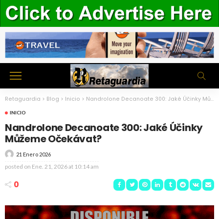
Retaguardia
>
Blog
>
Inicio
>
Nandrolone Decanoate 300: Jaké Účinky Můžeme Očekávat?
INICIO
Nandrolone Decanoate 300: Jaké Účinky
Můžeme Očekávat?
21 Enero 2026
posted on
Ene. 21, 2026 at 10:14 am
0