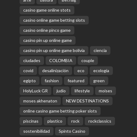
casino game online stots
casino online game betting slots
casino online pinco game
casino pin up online game
casino pin up online game bolivia
ciencia
ciudades
COLOMBIA
couple
covid
desalinización
eco
ecologia
egipto
fashion
featured
green
HolyLuck GR
judio
lifestyle
moises
moses akhenaton
NEW DESTINATIONS
online casino game betting poker slots
piscinas
plastico
rock
rockclassics
sostenibilidad
Spinto Casino