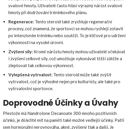
svalové hmoty. Uživatelé často hlásí výrazný nárůst svalové
hmoty při dodržování tréninkového plánu.
Regenerace:
Tento steroid také zrychluje regenerační
procesy, což znamená, že sportovci se mohou rychleji zotavit
po intenzivním tréninku nebo soutěži. To je klíčové pro udržení
výkonnosti na vysoké úrovni.
Zvýšení síly:
Kromě nárůstu hmoty mohou uživatelé očekávat
i zvýšení celkové síly, což umožňuje vykonávat těžší zátěže a
zlepšovat tak celkovou výkonnost.
Vylepšená vytrvalost:
Tento steroid může také zvýšit
vytrvalost, což je výhodné nejen pro kulturisty, ale také pro
vytrvalostní sportovce.
Doprovodné Účinky a Úvahy
Přestože má Nandrolone Decanoate 300 mnoho pozitivních
účinků, je důležité mít na paměti také možné vedlejší účinky. Patří
sem hormonální nerovnováha, akné, zvýšený tlak a další. Je