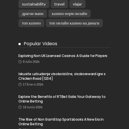
sustainability
travel
viajar
драгон мани
казино норм онлайн
топ казино
топ онлайн казино на деньги
Popular Videos
Exploring Non UK Licensed Casinos A Guide for Players
8 Julio 2026
Iskusite uzbuđenje visokorizične, visokoreward igre s
Chicken Road [1234]
17 Enero 2026
Explore the Benefits of RTBet Italia Your Gateway to
Online Betting
18 Junio 2026
The Rise of Non GamStop Sportsbooks A New Era in
Online Betting