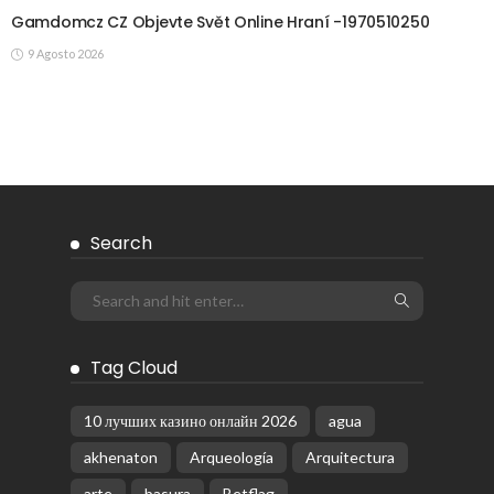
Gamdomcz CZ Objevte Svět Online Hraní -1970510250
9 Agosto 2026
Search
Tag Cloud
10 лучших казино онлайн 2026
agua
akhenaton
Arqueología
Arquitectura
arte
basura
Betflag