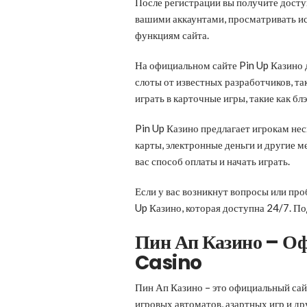
После регистрации вы получите досту
вашими аккаунтами, просматривать ис
функциям сайта.
На официальном сайте Pin Up Казино 
слоты от известных разработчиков, т
играть в карточные игры, такие как блэ
Pin Up Казино предлагает игрокам нес
карты, электронные деньги и другие 
вас способ оплаты и начать играть.
Если у вас возникнут вопросы или пр
Up Казино, которая доступна 24/7. По
Пин Ап Казино – О
Casino
Пин Ап Казино – это официальный сай
игровых автоматов, азартных игр и д