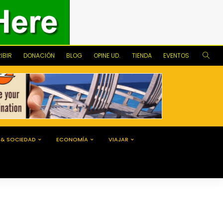
IBIR
DONACIÓN
BLOG
OPINE UD.
TIENDA
EVENTOS
 & SOCIEDAD
ECONOMÍA
VIAJAR