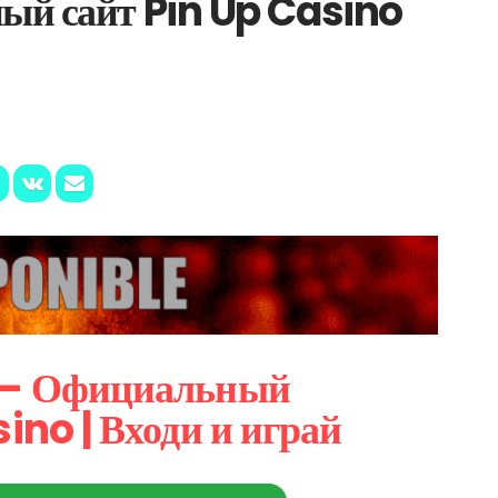
ый сайт Pin Up Casino
 – Официальный
ino | Входи и играй