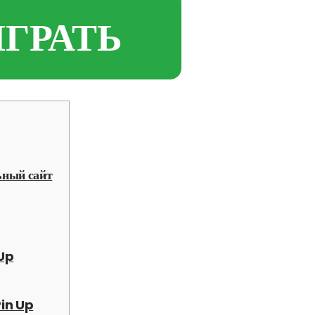
ГРАТЬ
ьный сайт
 Up
Pin Up