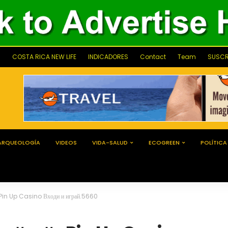
COSTA RICA NEW LIFE
INDICADORES
Contact
Team
SUSCR
ARQUEOLOGÍA
VIDEOS
VIDA-SALUD
ECOGREEN
POLÍTICA
 Pin Up Casino Входи и играй.5660