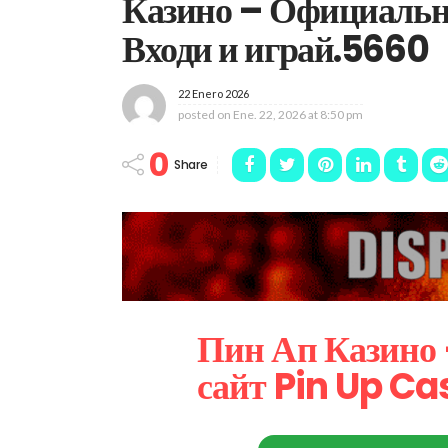
Казино – Официальн
Входи и играй.5660
22 Enero 2026
posted on
Ene. 22, 2026 at 8:50 pm
0
Share
Пин Ап Казино
сайт Pin Up Cas