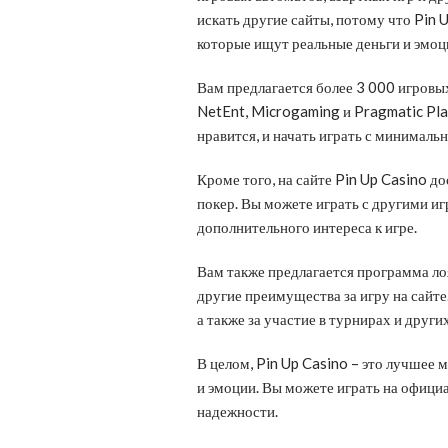
искать другие сайты, потому что Pin U
которые ищут реальные деньги и эмоц
Вам предлагается более 3 000 игровы
NetEnt, Microgaming и Pragmatic Pla
нравится, и начать играть с минимальн
Кроме того, на сайте Pin Up Casino до
покер. Вы можете играть с другими иг
дополнительного интереса к игре.
Вам также предлагается программа ло
другие преимущества за игру на сайте
а также за участие в турнирах и други
В целом, Pin Up Casino – это лучшее 
и эмоции. Вы можете играть на официа
надежности.