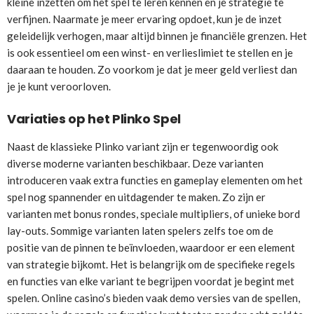
kleine inzetten om het spel te leren kennen en je strategie te
verfijnen. Naarmate je meer ervaring opdoet, kun je de inzet
geleidelijk verhogen, maar altijd binnen je financiële grenzen. Het
is ook essentieel om een winst- en verlieslimiet te stellen en je
daaraan te houden. Zo voorkom je dat je meer geld verliest dan
je je kunt veroorloven.
Variaties op het Plinko Spel
Naast de klassieke Plinko variant zijn er tegenwoordig ook
diverse moderne varianten beschikbaar. Deze varianten
introduceren vaak extra functies en gameplay elementen om het
spel nog spannender en uitdagender te maken. Zo zijn er
varianten met bonus rondes, speciale multipliers, of unieke bord
lay-outs. Sommige varianten laten spelers zelfs toe om de
positie van de pinnen te beïnvloeden, waardoor er een element
van strategie bijkomt. Het is belangrijk om de specifieke regels
en functies van elke variant te begrijpen voordat je begint met
spelen. Online casino’s bieden vaak demo versies van de spellen,