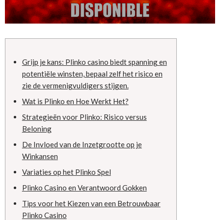
Grijp je kans: Plinko casino biedt spanning en
potentiële winsten, bepaal zelf het risico en
zie de vermenigvuldigers stijgen.
Wat is Plinko en Hoe Werkt Het?
Strategieën voor Plinko: Risico versus
Beloning
De Invloed van de Inzetgrootte op je
Winkansen
Variaties op het Plinko Spel
Plinko Casino en Verantwoord Gokken
Tips voor het Kiezen van een Betrouwbaar
Plinko Casino