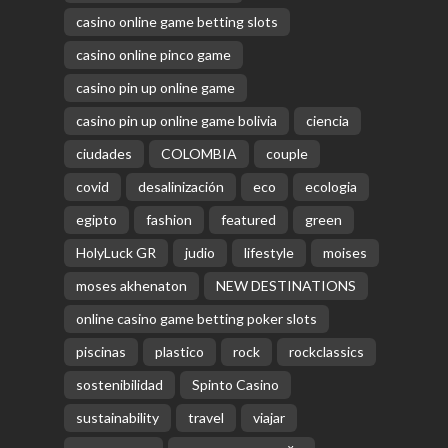
casino online game betting slots
casino online pinco game
casino pin up online game
casino pin up online game bolivia
ciencia
ciudades
COLOMBIA
couple
covid
desalinización
eco
ecologia
egipto
fashion
featured
green
HolyLuck GR
judio
lifestyle
moises
moses akhenaton
NEW DESTINATIONS
online casino game betting poker slots
piscinas
plastico
rock
rockclassics
sostenibilidad
Spinto Casino
sustainability
travel
viajar