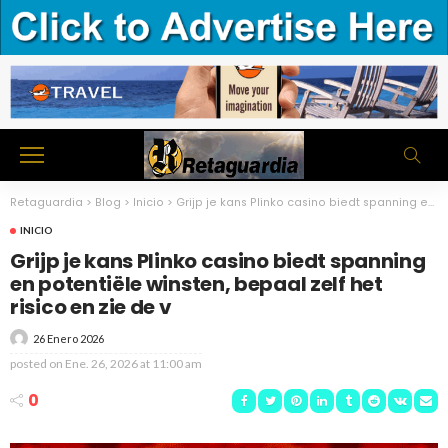
Retaguardia
>
Blog
>
Inicio
>
Grijp je kans Plinko casino biedt spanning en potentiële winsten, bepaal zelf het risico en zie de v
INICIO
Grijp je kans Plinko casino biedt spanning
en potentiële winsten, bepaal zelf het
risico en zie de v
26 Enero 2026
posted on
Ene. 26, 2026 at 11:00 am
0