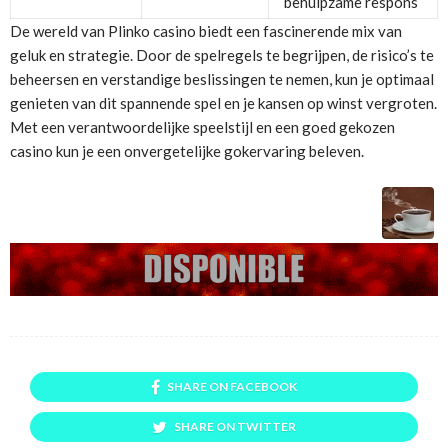
behulpzame respons
De wereld van Plinko casino biedt een fascinerende mix van
geluk en strategie. Door de spelregels te begrijpen, de risico’s te
beheersen en verstandige beslissingen te nemen, kun je optimaal
genieten van dit spannende spel en je kansen op winst vergroten.
Met een verantwoordelijke speelstijl en een goed gekozen
casino kun je een onvergetelijke gokervaring beleven.
SHARE ON FACEBOOK
SHARE ON TWITTER