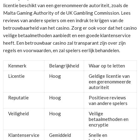
licentie beschikt van een gerenommeerde autoriteit, zoals de
Malta Gaming Authority of de UK Gambling Commission. Lees
reviews van andere spelers om een indruk te krijgen van de
betrouwbaarheid van het casino. Zorg er ook voor dat het casino
veilige betaalmethoden aanbiedt en een goede klantenservice
heeft. Een betrouwbaar casino zal transparant zijn over zijn
regels en voorwaarden, en zal spelers eerlijk behandelen.
Kenmerk
Belangrijkheid
Waar op te letten
Licentie
Hoog
Geldige licentie van
een gerenommeerde
autoriteit
Reputatie
Hoog
Positieve reviews
van andere spelers
Veiligheid
Hoog
Veilige
betaalmethoden en
encryptie
Klantenservice
Gemiddeld
Snelle en