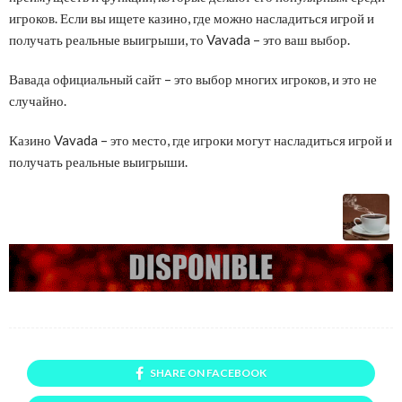
игроков. Если вы ищете казино, где можно насладиться игрой и
получать реальные выигрыши, то Vavada – это ваш выбор.
Вавада официальный сайт – это выбор многих игроков, и это не
случайно.
Казино Vavada – это место, где игроки могут насладиться игрой и
получать реальные выигрыши.
SHARE ON FACEBOOK