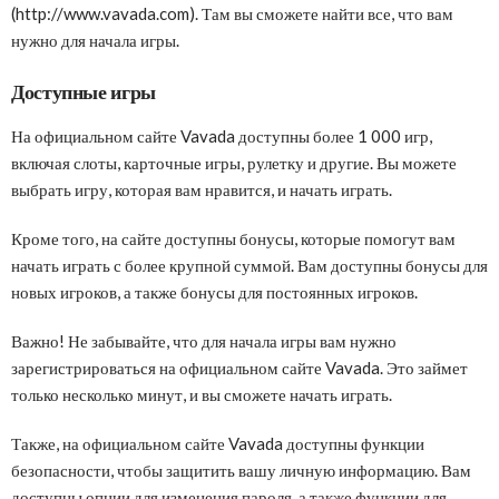
(http://www.vavada.com). Там вы сможете найти все, что вам
нужно для начала игры.
Доступные игры
На официальном сайте Vavada доступны более 1 000 игр,
включая слоты, карточные игры, рулетку и другие. Вы можете
выбрать игру, которая вам нравится, и начать играть.
Кроме того, на сайте доступны бонусы, которые помогут вам
начать играть с более крупной суммой. Вам доступны бонусы для
новых игроков, а также бонусы для постоянных игроков.
Важно! Не забывайте, что для начала игры вам нужно
зарегистрироваться на официальном сайте Vavada. Это займет
только несколько минут, и вы сможете начать играть.
Также, на официальном сайте Vavada доступны функции
безопасности, чтобы защитить вашу личную информацию. Вам
доступны опции для изменения пароля, а также функции для