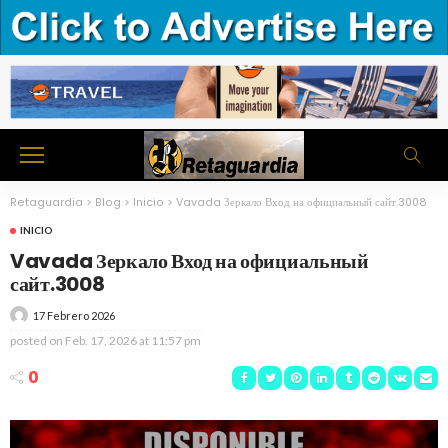
Retaguardia
>
Blog
>
Inicio
>
Vavada Зеркало Вход на официальный сайт.3008
INICIO
Vavada Зеркало Вход на официальный
сайт.3008
17 Febrero 2026
posted on
Feb. 17, 2026 at 11:57 pm
0