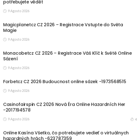
potřebujete vědět
9 Agosto 2026
Magicplanetcz CZ 2026 – Registrace Vstupte do Světa
Magie
9 Agosto 2026
Monacobetcz CZ 2026 – Registrace Váš Klíč k Světě Online
Sázení
9 Agosto 2026
Forbetcz CZ 2026 Budoucnost online sázek -1973568515
9 Agosto 2026
Casinofairspin CZ 2026 Nová Éra Online Hazardních Her
-2017194578
9 Agosto 2026
4
Online Kasína Všetko, čo potrebujete vedieť o virtuálnych
hazardných hrách -623787359