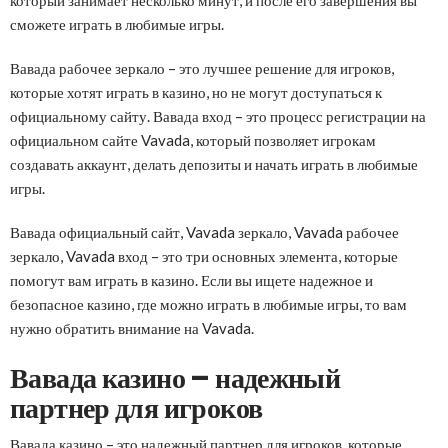
который занимает несколько минут, и после его завершения вы
сможете играть в любимые игры.
Вавада рабочее зеркало – это лучшее решение для игроков,
которые хотят играть в казино, но не могут доступаться к
официальному сайту. Вавада вход – это процесс регистрации на
официальном сайте Vavada, который позволяет игрокам
создавать аккаунт, делать депозиты и начать играть в любимые
игры.
Вавада официальный сайт, Vavada зеркало, Vavada рабочее
зеркало, Vavada вход – это три основных элемента, которые
помогут вам играть в казино. Если вы ищете надежное и
безопасное казино, где можно играть в любимые игры, то вам
нужно обратить внимание на Vavada.
Вавада казино – надежный
партнер для игроков
Вавада казино – это надежный партнер для игроков, которые