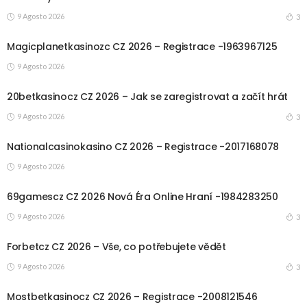
9 Agosto 2026
3
Magicplanetkasinozc CZ 2026 – Registrace -1963967125
9 Agosto 2026
20betkasinocz CZ 2026 – Jak se zaregistrovat a začít hrát
9 Agosto 2026
3
Nationalcasinokasino CZ 2026 – Registrace -2017168078
9 Agosto 2026
69gamescz CZ 2026 Nová Éra Online Hraní -1984283250
9 Agosto 2026
3
Forbetcz CZ 2026 – Vše, co potřebujete vědět
9 Agosto 2026
3
Mostbetkasinocz CZ 2026 – Registrace -2008121546