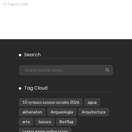
9 Agosto 2026
Search
Tag Cloud
10 лучших казино онлайн 2026
agua
akhenaton
Arqueología
Arquitectura
arte
basura
Betflag
casino game online stots