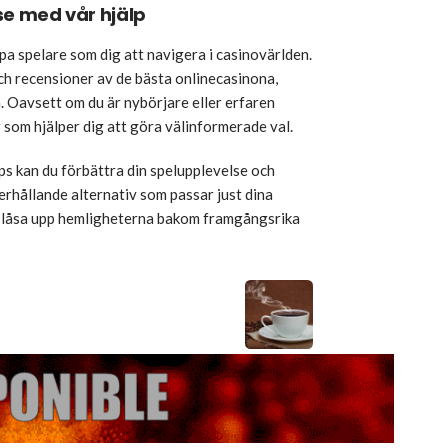
se med vår hjälp
lpa spelare som dig att navigera i casinovärlden.
h recensioner av de bästa onlinecasinona,
 Oavsett om du är nybörjare eller erfaren
r som hjälper dig att göra välinformerade val.
ps kan du förbättra din spelupplevelse och
derhållande alternativ som passar just dina
tt låsa upp hemligheterna bakom framgångsrika