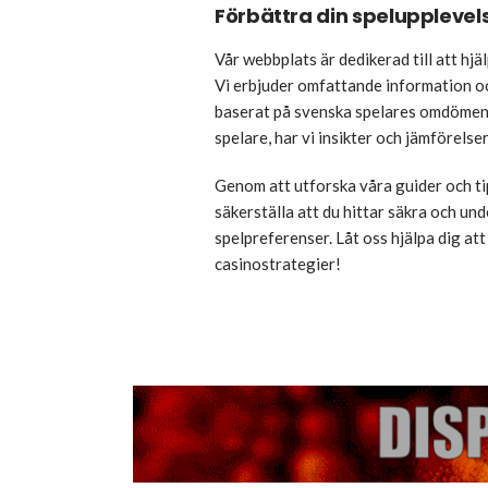
Förbättra din spelupplevel
Vår webbplats är dedikerad till att hjä
Vi erbjuder omfattande information oc
baserat på svenska spelares omdömen.
spelare, har vi insikter och jämförelse
Genom att utforska våra guider och ti
säkerställa att du hittar säkra och un
spelpreferenser. Låt oss hjälpa dig a
casinostrategier!