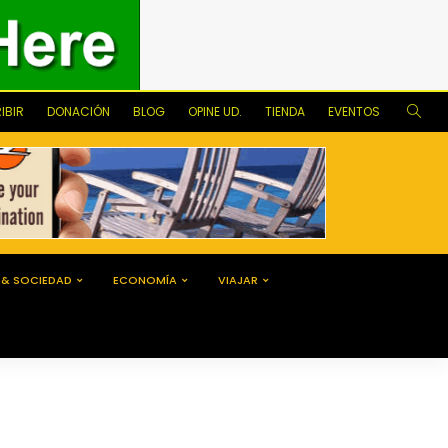
IBIR
DONACIÓN
BLOG
OPINE UD.
TIENDA
EVENTOS
 & SOCIEDAD
ECONOMÍA
VIAJAR