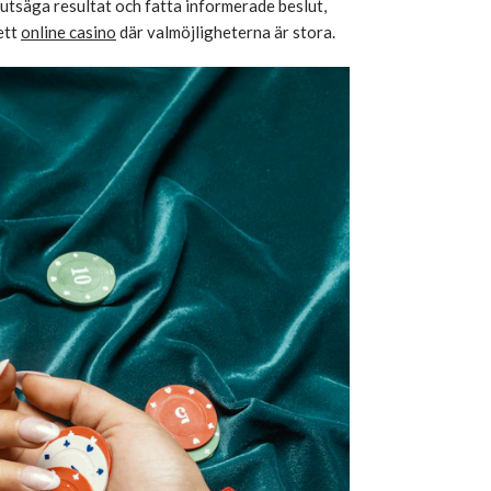
rutsäga resultat och fatta informerade beslut,
ett
online casino
där valmöjligheterna är stora.