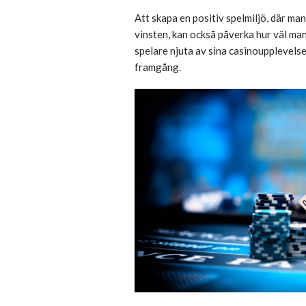
Att skapa en positiv spelmiljö, där ma
vinsten, kan också påverka hur väl man
spelare njuta av sina casinoupplevelse
framgång.