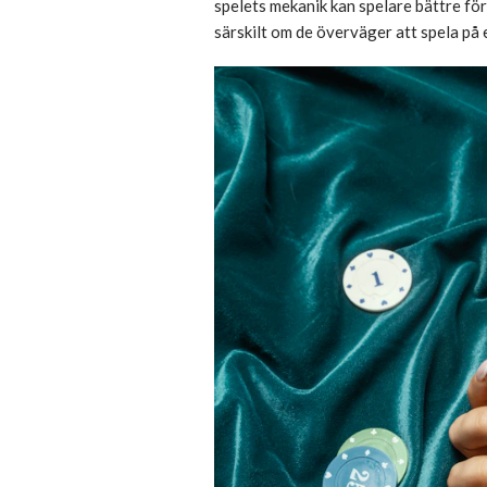
spelets mekanik kan spelare bättre fö
särskilt om de överväger att spela på 