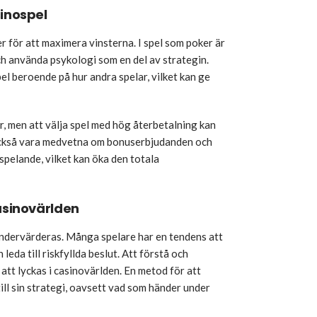
sinospel
er för att maximera vinsterna. I spel som poker är
ch använda psykologi som en del av strategin.
pel beroende på hur andra spelar, vilket kan ge
r, men att välja spel med hög återbetalning kan
r också vara medvetna om bonuserbjudanden och
spelande, vilket kan öka den totala
casinovärlden
ndervärderas. Många spelare har en tendens att
 leda till riskfyllda beslut. Att förstå och
att lyckas i casinovärlden. En metod för att
till sin strategi, oavsett vad som händer under