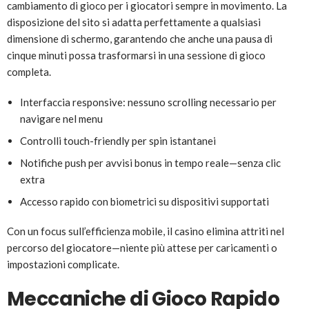
cambiamento di gioco per i giocatori sempre in movimento. La
disposizione del sito si adatta perfettamente a qualsiasi
dimensione di schermo, garantendo che anche una pausa di
cinque minuti possa trasformarsi in una sessione di gioco
completa.
Interfaccia responsive: nessuno scrolling necessario per
navigare nel menu
Controlli touch-friendly per spin istantanei
Notifiche push per avvisi bonus in tempo reale—senza clic
extra
Accesso rapido con biometrici su dispositivi supportati
Con un focus sull’efficienza mobile, il casino elimina attriti nel
percorso del giocatore—niente più attese per caricamenti o
impostazioni complicate.
Meccaniche di Gioco Rapido