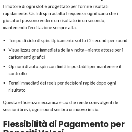
Il motore di ogni slot è progettato per fornire risultati
rapidamente. Cicli di spin ad alta frequenza significano che i
giocatori possono vedere un risultato in un secondo,
mantenendo l’eccitazione sempre alta.
Tempo di ciclo di spin: tipicamente sotto i 2 secondi per round
Visualizzazione immediata della vincita—niente attese per i
caricamenti grafici
Opzioni di auto‑spin con limiti impostabili per mantenere il
controllo
Fermi immediati dei reels per decisioni rapide dopo ogni
risultato
Questa efficienza meccanica è ciò che rende coinvolgenti le
sessioni brevi; ogni round sembra un nuovo inizio.
Flessibilità di Pagamento per