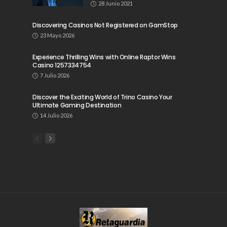
28 Junio 2021
Discovering Casinos Not Registered on GamStop
23 Mayo 2026
Experience Thrilling Wins with Online Raptor Wins
Casino 1257334754
7 Julio 2026
Discover the Exciting World of Trino Casino Your
Ultimate Gaming Destination
14 Julio 2026