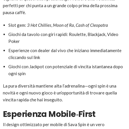
perfetti per chi punta a un grande colpo prima della prossima
pausa caffè.
Slot gem:
3 Hot Chillies
,
Moon of Ra
,
Cash of Cleopatra
Giochi da tavolo con giri rapidi: Roulette, Blackjack, Video
Poker
Esperienze con dealer dal vivo che iniziano immediatamente
cliccando sul link
Giochi con Jackpot con potenziale di vincita istantanea dopo
ogni spin
La pura diversità mantiene alta l’adrenalina—ogni spin è una
novità e ogni nuovo gioco è un’opportunità di trovare quella
vincita rapida che hai inseguito.
Esperienza Mobile‑First
Il design ottimizzato per mobile di Sava Spin è un vero