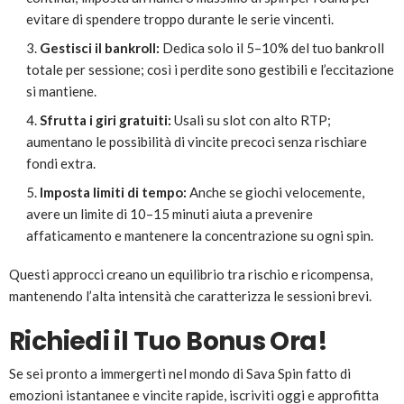
evitare di spendere troppo durante le serie vincenti.
Gestisci il bankroll:
Dedica solo il 5–10% del tuo bankroll
totale per sessione; così i perdite sono gestibili e l’eccitazione
si mantiene.
Sfrutta i giri gratuiti:
Usali su slot con alto RTP;
aumentano le possibilità di vincite precoci senza rischiare
fondi extra.
Imposta limiti di tempo:
Anche se giochi velocemente,
avere un limite di 10–15 minuti aiuta a prevenire
affaticamento e mantenere la concentrazione su ogni spin.
Questi approcci creano un equilibrio tra rischio e ricompensa,
mantenendo l’alta intensità che caratterizza le sessioni brevi.
Richiedi il Tuo Bonus Ora!
Se sei pronto a immergerti nel mondo di Sava Spin fatto di
emozioni istantanee e vincite rapide, iscriviti oggi e approfitta