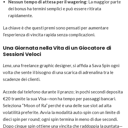
Nessun tempo di attesa per il wagering:
La maggior parte
dei bonus ha termini semplici e può essere ritirata
rapidamente.
La chiave è che questi premi sono pensati per aumentare
l’esperienza di vincita rapida senza complicazioni.
Una Giornata nella Vita di un Giocatore di
Sessioni Veloci
Lena
, una freelance graphic designer, si affida a Sava Spin ogni
volta che sente il bisogno di una scarica di adrenalina tra le
scadenze dei clienti.
Accede dal telefono durante il pranzo; in pochi secondi deposita
€20 tramite la sua Visa—non ha tempo per passaggi bancari.
Seleziona “Moon of Ra” perché è una delle sue slot ad alta
volatilità preferite. Avvia la modalità auto‑spin con un limite di
dieci spin per round; ogni spin termina in meno di due secondi.
Dopo cinque spin ottiene una vincita che raddoppia la puntata—