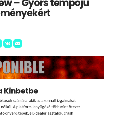
iew – Gyors tempójú
reményekért
a Kinbetbe
átékosok számára, akik az azonnali izgalmakat
i nélkül. A platform lenyűgöző több mint ötezer
atók nyerőgépek, élő dealer asztalok, crash