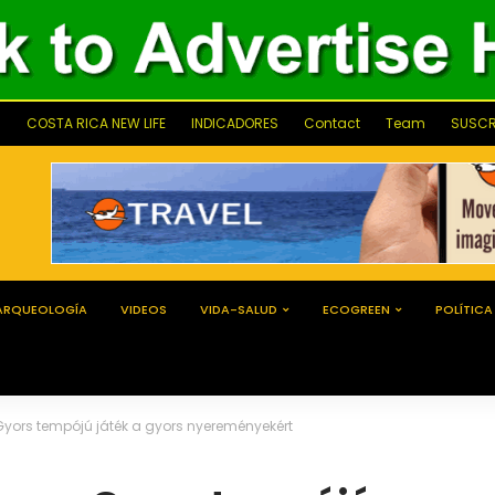
COSTA RICA NEW LIFE
INDICADORES
Contact
Team
SUSCR
ARQUEOLOGÍA
VIDEOS
VIDA-SALUD
ECOGREEN
POLÍTICA
Gyors tempójú játék a gyors nyereményekért