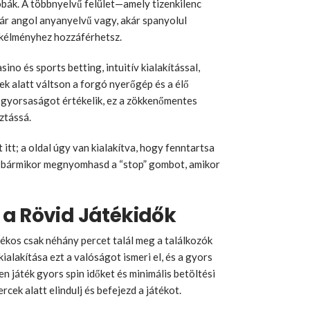
obák. A többnyelvű felület—amely tizenkilenc
kár angol anyanyelvű vagy, akár spanyolul
tékélményhez hozzáférhetsz.
ino és sports betting, intuitív kialakítással,
k alatt váltson a forgó nyerőgép és a élő
a gyorsaságot értékelik, ez a zökkenőmentes
ztássá.
t itt; a oldal úgy van kialakítva, hogy fenntartsa
gy bármikor megnyomhasd a “stop” gombot, amikor
 a Rövid Játékidők
ékos csak néhány percet talál meg a találkozók
alakítása ezt a valóságot ismeri el, és a gyors
en játék gyors spin időket és minimális betöltési
rcek alatt elindulj és befejezd a játékot.