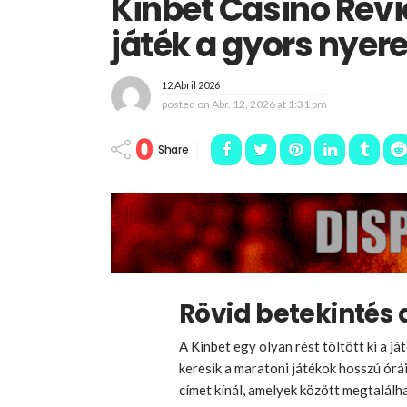
Kinbet Casino Rev
játék a gyors nye
12 Abril 2026
posted on
Abr. 12, 2026 at 1:31 pm
0
Share
Rövid betekintés 
A Kinbet egy olyan rést töltött ki a j
keresik a maratoni játékok hosszú órá
címet kínál, amelyek között megtalálh