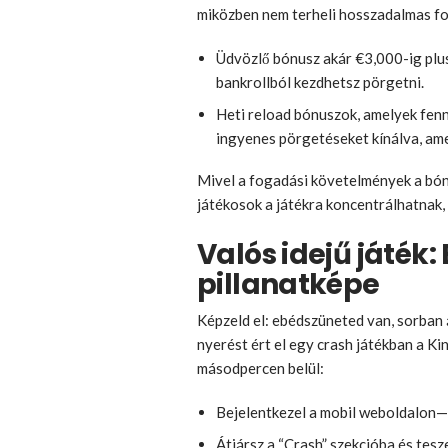
miközben nem terheli hosszadalmas f
Üdvözlő bónusz akár €3,000-ig plu
bankrollból kezdhetsz pörgetni.
Heti reload bónuszok, amelyek fenn
ingyenes pörgetéseket kínálva, amel
Mivel a fogadási követelmények a bón
játékosok a játékra koncentrálhatnak, 
Valós idejű játék:
pillanatképe
Képzeld el: ebédszüneted van, sorban 
nyerést ért el egy crash játékban a Ki
másodpercen belül:
Bejelentkezel a mobil weboldalon—n
Átjársz a “Crash” szekcióba és tesz