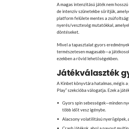
A magas intenzitású játék nem hosszú ó
de intenzív szünetekbe sűrítjük, amel
platform felülete mentes a zsúfoltság
nyerés/veszteség mutatókkal, amelyek
döntéseket.
Mivel a tapasztalat gyors eredmények 
természetesen magasabb—a játékosok 
ezekben a rövid lehetőségekben.
Játékválaszték g
A Kinbet könyvtára hatalmas, mégis a
Play” szekcióba válogatja. Ezek a játé
Gyors spin sebességek—minden nye
több időt vesz igénybe.
Alacsony volatilitású nyerőgépek,
Crash játékok, ahol a payout multi