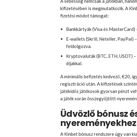
A sebesség nemcsak a játékban, hanem
kifizetésében is megmutatkozik. A Ki
fizetési módot támogat:
Bankkártyák (Visa és MasterCard) –
E‑wallets (Skrill, Neteller, PayPal
feldolgozva.
Kryptovaluták (BTC, ETH, USDT) – 
díjakkal.
A minimális befizetés kedvező, €20, íg
regisztráció után. A kifizetések szi
játékidős játékosok gyorsan pénzt veh
a játék során összegyűjtött nyeremén
Üdvözlő bónusz é
nyereményekhez i
A Kinbet bónusz rendszere úgy van kia