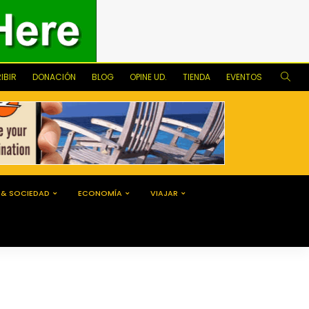
IBIR
DONACIÓN
BLOG
OPINE UD.
TIENDA
EVENTOS
 & SOCIEDAD
ECONOMÍA
VIAJAR