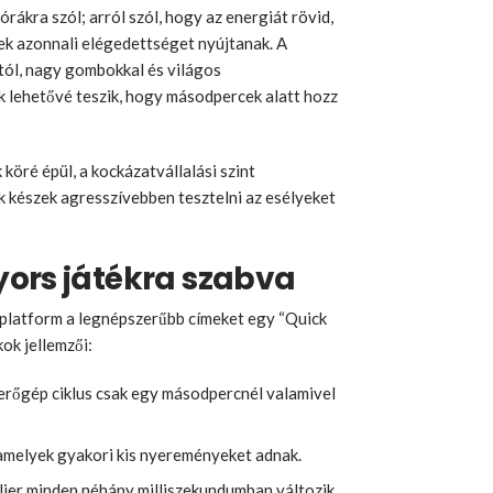
rákra szól; arról szól, hogy az energiát rövid,
yek azonnali elégedettséget nyújtanak. A
tól, nagy gombokkal és világos
 lehetővé teszik, hogy másodpercek alatt hozz
köré épül, a kockázatvállalási szint
készek agresszívebben tesztelni az esélyeket
yors játékra szabva
 platform a legnépszerűbb címeket egy “Quick
kok jellemzői:
rőgép ciklus csak egy másodpercnél valamivel
 amelyek gyakori kis nyereményeket adnak.
plier minden néhány milliszekundumban változik.