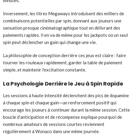
minutes.
Inversement, les titres Megaways introduisent des milliers de
combinaisons potentielles par spin, donnant aux joueurs une
sensation presque cinématographique tout en délivrant des
paiements rapides. Il en va de même pour les jackpots où un seul
spin peut déclencher un gain qui change une vie.
La philosophie de conception derrière ces jeux est claire : faire
tourner les rouleaux rapidement, garder la table de paiement
simple, et maintenir l’excitation constante.
La Psychologie Derrière le Jeu à Spin Rapide
Les sessions à haute intensité déclenchent des pics de dopamine
à chaque spin et chaque gain—un renforcement positif qui
encourage les joueurs à continuer durant la même session. Cette
boucle d’anticipation et de récompense explique pourquoi de
nombreux amateurs de sessions courtes reviennent
régulièrement à Wonaco dans une même journée.