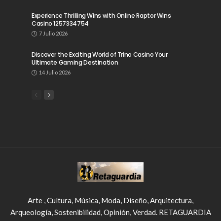
Experience Thrilling Wins with Online Raptor Wins
Casino 1257334754
7 Julio 2026
Discover the Exciting World of Trino Casino Your
Ultimate Gaming Destination
14 Julio 2026
Arte , Cultura, Música, Moda, Diseño, Arquitectura,
Arqueología, Sostenibilidad, Opinión, Verdad. RETAGUARDIA