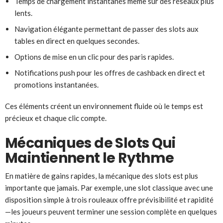
Temps de chargement instantanés même sur des réseaux plus
lents.
Navigation élégante permettant de passer des slots aux
tables en direct en quelques secondes.
Options de mise en un clic pour des paris rapides.
Notifications push pour les offres de cashback en direct et
promotions instantanées.
Ces éléments créent un environnement fluide où le temps est
précieux et chaque clic compte.
Mécaniques de Slots Qui
Maintiennent le Rythme
En matière de gains rapides, la mécanique des slots est plus
importante que jamais. Par exemple, une slot classique avec une
disposition simple à trois rouleaux offre prévisibilité et rapidité
—les joueurs peuvent terminer une session complète en quelques