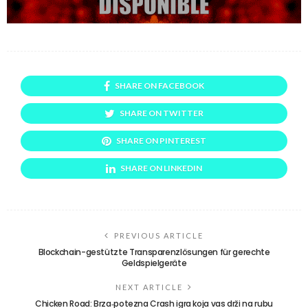
SHARE ON FACEBOOK
SHARE ON TWITTER
SHARE ON PINTEREST
SHARE ON LINKEDIN
PREVIOUS ARTICLE
Blockchain-gestützte Transparenzlösungen für gerechte
Geldspielgeräte
NEXT ARTICLE
Chicken Road: Brza‑potezna Crash igra koja vas drži na rubu