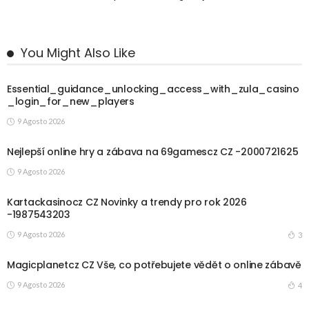
You Might Also Like
Essential_guidance_unlocking_access_with_zula_casino
_login_for_new_players
9 Agosto 2026
Nejlepší online hry a zábava na 69gamescz CZ -2000721625
9 Agosto 2026
Kartackasinocz CZ Novinky a trendy pro rok 2026
-1987543203
9 Agosto 2026
3
Magicplanetcz CZ Vše, co potřebujete vědět o online zábavě
9 Agosto 2026
4