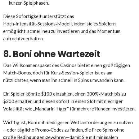
kurzen Spielphasen.
Diese Sofortigkeit unterstützt das
Hoch‑Intensität‑Sessions‑Modell, indem sie es Spielern
ermöglicht, schnell neu zu investieren und das Momentum
aufrechtzuerhalten.
8. Boni ohne Wartezeit
Das Willkommenspaket des Casinos bietet einen großzügigen
Match‑Bonus, doch für Kurz‑Session‑Spieler ist es am
nützlichsten, wenn man ihn schnell in Spins umwandeln kann.
Ein Spieler könnte $100 einzahlen, einen 300%‑Match bis zu
$300 erhalten und diesen sofort in einen Slot mit niedriger
Volatilität wie „Mandarin Tiger“ für mehrere Runden investieren.
Wichtig ist, Boni mit niedrigeren Wettanforderungen zu nutzen
—oder tägliche Promo‑Codes zu finden, die Free Spins ohne
große Bedingungen gewähren—damit Sie mit minimalem