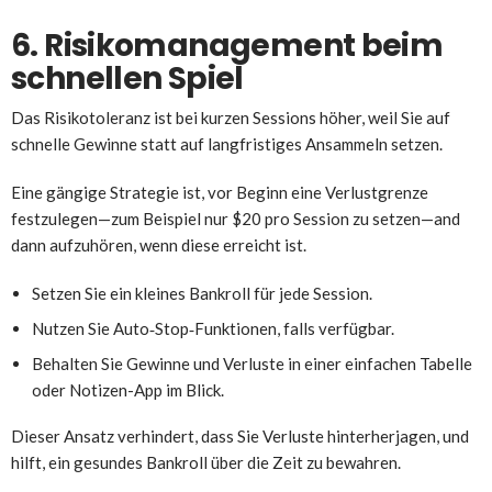
6. Risikomanagement beim
schnellen Spiel
Das Risikotoleranz ist bei kurzen Sessions höher, weil Sie auf
schnelle Gewinne statt auf langfristiges Ansammeln setzen.
Eine gängige Strategie ist, vor Beginn eine Verlustgrenze
festzulegen—zum Beispiel nur $20 pro Session zu setzen—and
dann aufzuhören, wenn diese erreicht ist.
Setzen Sie ein kleines Bankroll für jede Session.
Nutzen Sie Auto‑Stop‑Funktionen, falls verfügbar.
Behalten Sie Gewinne und Verluste in einer einfachen Tabelle
oder Notizen-App im Blick.
Dieser Ansatz verhindert, dass Sie Verluste hinterherjagen, und
hilft, ein gesundes Bankroll über die Zeit zu bewahren.