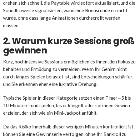
drehen sich schnell, die Paytable wird sofort aktualisiert, und die
Soundhinweise signalisieren, wann eine Bonusrunde erreicht
wurde, ohne dass lange Animationen durchscrollt werden
müssen.
2. Warum kurze Sessions groß
gewinnen
Kurz, hochintensive Sessions ermöglichen es Ihnen, den Fokus zu
behalten und Ermüdung zu vermeiden. Wenn Ihr Gehirn nicht
durch langes Spielen belastet ist, sind Entscheidungen schärfer,
und Sie erkennen eher eine lukrative Drehung.
Typische Spieler in dieser Kategorie setzen einen Timer—5 bis
10 Minuten—und spielen, bis er klingelt oder sie einen Gewinn
erzielen, der sich wie ein Mini‑Jackpot anfühlt.
Da das Risiko innerhalb dieser wenigen Minuten kontrolliert ist,
können Sie eine Gewinnserie verfolgen, ohne Ihr Bankroll zu