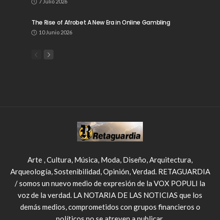
7 Julio 2026
The Rise of Afrobet A New Era in Online Gambling
10 Junio 2026
Arte , Cultura, Música, Moda, Diseño, Arquitectura,
Arqueología, Sostenibilidad, Opinión, Verdad. RETAGUARDIA
/ somos un nuevo medio de expresión de la VOX POPULI la
voz de la verdad. LA NOTARIA DE LAS NOTICIAS que los
demás medios, comprometidos con grupos financieros o
políticos no se atreven a publicar.