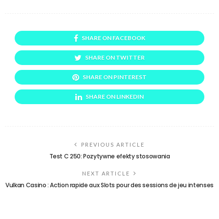
SHARE ON FACEBOOK
SHARE ON TWITTER
SHARE ON PINTEREST
SHARE ON LINKEDIN
PREVIOUS ARTICLE
Test C 250: Pozytywne efekty stosowania
NEXT ARTICLE
Vulkan Casino : Action rapide aux Slots pour des sessions de jeu intenses