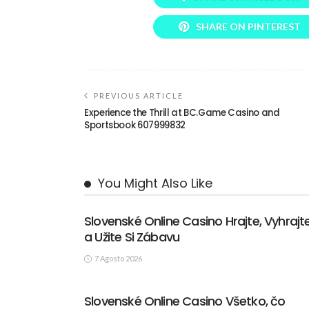
SHARE ON PINTEREST
PREVIOUS ARTICLE
Experience the Thrill at BC.Game Casino and
Sportsbook 607999832
You Might Also Like
Slovenské Online Casino Hrajte, Vyhrajt
a Užite Si Zábavu
7 Agosto 2026
Slovenské Online Casino Všetko, čo