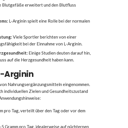
 Blutgefäße erweitert und den Blutfluss
ems:
L-Arginin spielt eine Rolle bei der normalen
stung:
Viele Sportler berichten von einer
gsfähigkeit bei der Einnahme von L-Arginin.
erzgesundheit:
Einige Studien deuten darauf hin,
luss auf die Herzgesundheit haben kann.
-Arginin
m von Nahrungsergänzungsmitteln eingenommen.
h individuellen Zielen und Gesundheitszustand
ne Anwendungshinweise:
m pro Tag, verteilt über den Tag oder vor dem
2-5 Gramm pro Tag, idealerweise auf nüchternen