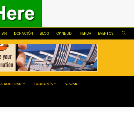
IBIR
DONACIÓN
BLOG
OPINE UD.
TIENDA
EVENTOS
 & SOCIEDAD
ECONOMÍA
VIAJAR