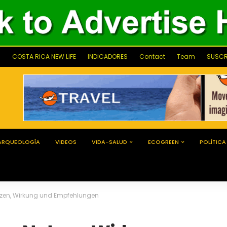
COSTA RICA NEW LIFE
INDICADORES
Contact
Team
SUSCR
ARQUEOLOGÍA
VIDEOS
VIDA-SALUD
ECOGREEN
POLÍTICA
tzen, Wirkung und Empfehlungen