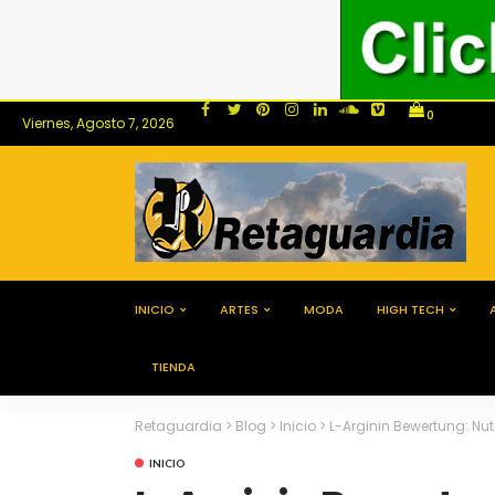
0
Viernes, Agosto 7, 2026
INICIO
ARTES
MODA
HIGH TECH
TIENDA
Retaguardia
>
Blog
>
Inicio
>
L-Arginin Bewertung: Nu
INICIO