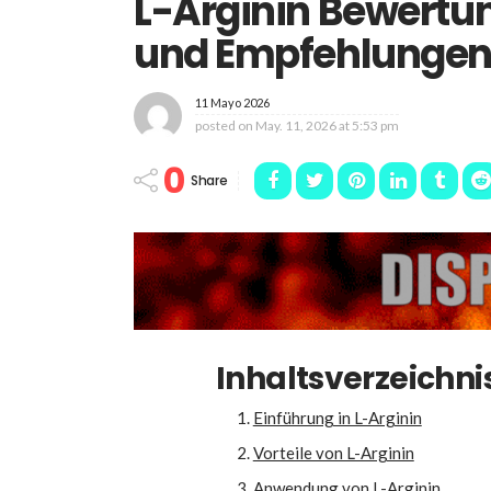
L-Arginin Bewertu
und Empfehlunge
11 Mayo 2026
posted on
May. 11, 2026 at 5:53 pm
0
Share
Inhaltsverzeichni
Einführung in L-Arginin
Vorteile von L-Arginin
Anwendung von L-Arginin