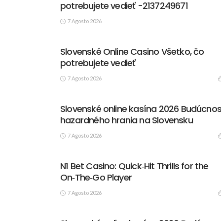
potrebujete vedieť -2137249671
7 Agosto 2026
Slovenské Online Casino Všetko, čo
potrebujete vedieť
7 Agosto 2026
Slovenské online kasína 2026 Budúcnos
hazardného hrania na Slovensku
7 Agosto 2026
N1 Bet Casino: Quick‑Hit Thrills for the
On‑The‑Go Player
7 Agosto 2026