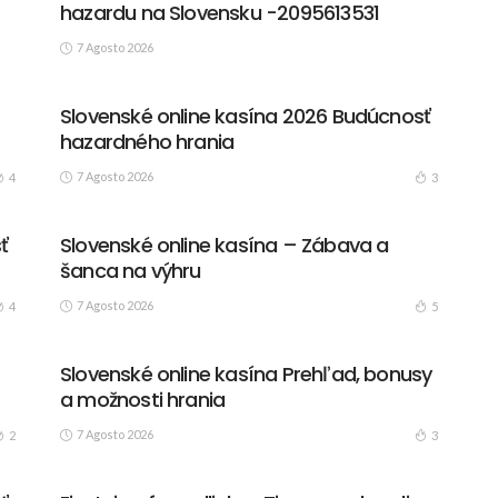
hazardu na Slovensku -2095613531
7 Agosto 2026
Slovenské online kasína 2026 Budúcnosť
hazardného hrania
7 Agosto 2026
4
3
ť
Slovenské online kasína – Zábava a
šanca na výhru
7 Agosto 2026
4
5
Slovenské online kasína Prehľad, bonusy
a možnosti hrania
7 Agosto 2026
2
3