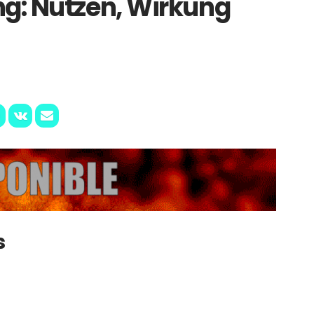
ng: Nutzen, Wirkung
n
s