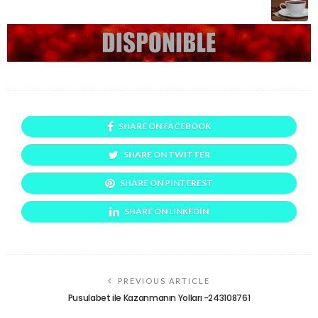
SHARE ON FACEBOOK
SHARE ON TWITTER
SHARE ON PINTEREST
SHARE ON LINKEDIN
PREVIOUS ARTICLE
Pusulabet ile Kazanmanın Yolları -243108761