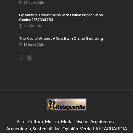
23 Mayo 2026
Experience Thrilling Wins with Online Raptor Wins
Casino 1257334754
7 Julio 2026
The Rise of Afrobet A New Era in Online Gambling
10 Junio 2026
Arte , Cultura, Música, Moda, Diseño, Arquitectura,
Arqueología, Sostenibilidad, Opinión, Verdad. RETAGUARDIA