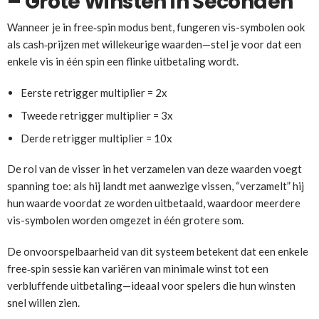
– Grote Winsten in Seconden
Wanneer je in free‑spin modus bent, fungeren vis-symbolen ook
als cash‑prijzen met willekeurige waarden—stel je voor dat een
enkele vis in één spin een flinke uitbetaling wordt.
Eerste retrigger multiplier = 2x
Tweede retrigger multiplier = 3x
Derde retrigger multiplier = 10x
De rol van de visser in het verzamelen van deze waarden voegt
spanning toe: als hij landt met aanwezige vissen, “verzamelt” hij
hun waarde voordat ze worden uitbetaald, waardoor meerdere
vis-symbolen worden omgezet in één grotere som.
De onvoorspelbaarheid van dit systeem betekent dat een enkele
free‑spin sessie kan variëren van minimale winst tot een
verbluffende uitbetaling—ideaal voor spelers die hun winsten
snel willen zien.