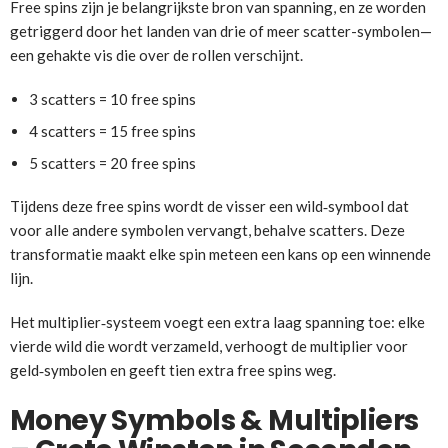
Free spins zijn je belangrijkste bron van spanning, en ze worden
getriggerd door het landen van drie of meer scatter-symbolen—
een gehakte vis die over de rollen verschijnt.
3 scatters = 10 free spins
4 scatters = 15 free spins
5 scatters = 20 free spins
Tijdens deze free spins wordt de visser een wild‑symbool dat
voor alle andere symbolen vervangt, behalve scatters. Deze
transformatie maakt elke spin meteen een kans op een winnende
lijn.
Het multiplier‑systeem voegt een extra laag spanning toe: elke
vierde wild die wordt verzameld, verhoogt de multiplier voor
geld‑symbolen en geeft tien extra free spins weg.
Money Symbols & Multipliers