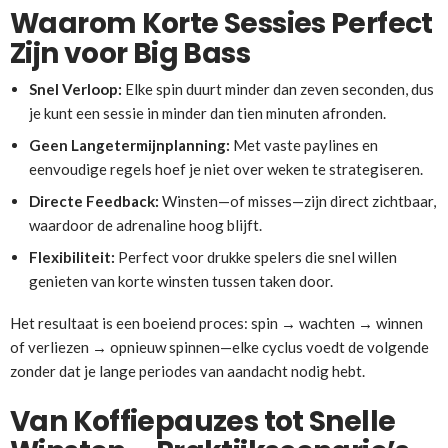
Waarom Korte Sessies Perfect
Zijn voor Big Bass
Snel Verloop:
Elke spin duurt minder dan zeven seconden, dus
je kunt een sessie in minder dan tien minuten afronden.
Geen Langetermijnplanning:
Met vaste paylines en
eenvoudige regels hoef je niet over weken te strategiseren.
Directe Feedback:
Winsten—of misses—zijn direct zichtbaar,
waardoor de adrenaline hoog blijft.
Flexibiliteit:
Perfect voor drukke spelers die snel willen
genieten van korte winsten tussen taken door.
Het resultaat is een boeiend proces: spin → wachten → winnen
of verliezen → opnieuw spinnen—elke cyclus voedt de volgende
zonder dat je lange periodes van aandacht nodig hebt.
Van Koffiepauzes tot Snelle