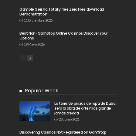
Gamble Geisha Totally free Zero Free download
Demonstration
11 Diciembre 2025
Best Non-GamStop Online Casinos Discover Your
Options
19 Mayo 2026
Popular Week
La torre de pinzas de ropa de Dubai
será la obra de arte más grande
jamás creada
28 Junio 2021
Discovering Casinos Not Registered on GamStop