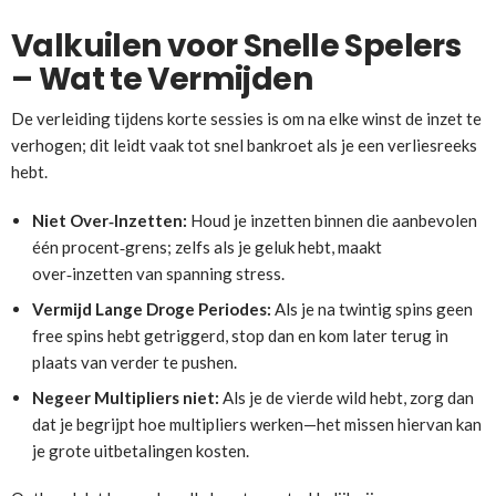
Valkuilen voor Snelle Spelers
– Wat te Vermijden
De verleiding tijdens korte sessies is om na elke winst de inzet te
verhogen; dit leidt vaak tot snel bankroet als je een verliesreeks
hebt.
Niet Over‑Inzetten:
Houd je inzetten binnen die aanbevolen
één procent‑grens; zelfs als je geluk hebt, maakt
over‑inzetten van spanning stress.
Vermijd Lange Droge Periodes:
Als je na twintig spins geen
free spins hebt getriggerd, stop dan en kom later terug in
plaats van verder te pushen.
Negeer Multipliers niet:
Als je de vierde wild hebt, zorg dan
dat je begrijpt hoe multipliers werken—het missen hiervan kan
je grote uitbetalingen kosten.