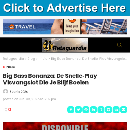
Retaguardia
>
Blog
>
Inicio
>
Big Bass Bonanza: De Snelle‑Play Visvangslot Die Je Blijf Boeien
INICIO
Big Bass Bonanza: De Snelle‑Play
Visvangslot Die Je Blijf Boeien
8 Junio 2026
posted on
Jun. 08, 2026 at 8:02 pm
0