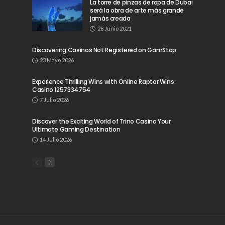
La torre de pinzas de ropa de Dubai
será la obra de arte más grande
jamás creada
28 Junio 2021
Discovering Casinos Not Registered on GamStop
23 Mayo 2026
Experience Thrilling Wins with Online Raptor Wins
Casino 1257334754
7 Julio 2026
Discover the Exciting World of Trino Casino Your
Ultimate Gaming Destination
14 Julio 2026