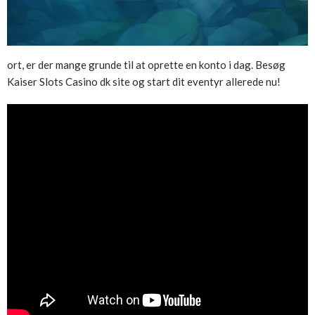
ort, er der mange grunde til at oprette en konto i dag. Besøg
Kaiser Slots Casino dk site og start dit eventyr allerede nu!