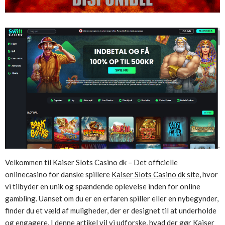
Velkommen til Kaiser Slots Casino dk – Det officielle
onlinecasino for danske spillere
Kaiser Slots Casino dk site
, hvor
vi tilbyder en unik og spændende oplevelse inden for online
gambling. Uanset om du er en erfaren spiller eller en nybegynder,
finder du et væld af muligheder, der er designet til at underholde
og engagere. I denne artikel vil vi udforske, hvad der gør Kaiser