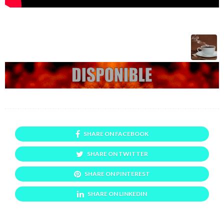
SHARE ON FACEBOOK
SHARE ON TWITTER
SHARE ON PINTEREST
SHARE ON LINKEDIN