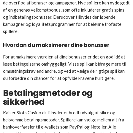
de overflod af bonuser og kampagner. Nye spillere kan nyde godt
af en generøs velkomstbonus, som ofte inkluderer gratis spins
og indbetalingsbonusser. Derudover tilbydes der løbende
kampagner og loyalitetsprogrammer for at belønne trofaste
spillere.
Hvordan du maksimerer dine bonusser
For at maksimere værdien af dine bonusser er det en god idé at
læse betingelserne omhyggeligt. Visse spil kan bidrage mere til
omsætningskrav end andre, og ved at vælge de rigtige spil kan
du forbedre din chancer for at opfylde kravene hurtigere.
Betalingsmetoder og
sikkerhed
Kaiser Slots Casino dk tilbyder et bredt udvalg af sikre og
bekvemme betalingsmetoder. Spillere kan vælge mellem alt fra
bankoverførsler til e-wallets som PayPal og Neteller. Alle