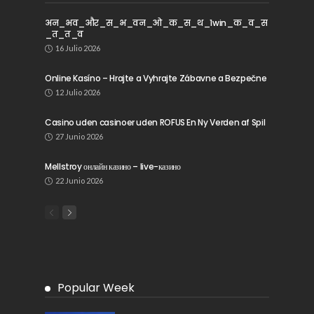
अन_भव_और_स_भ_वन_ओ_क_स_थ_1win_क_व_स
_त_त_व
16 Julio 2026
Online Kasíno – Hrajte a Vyhrajte Zábavne a Bezpečne
12 Julio 2026
Casino uden casinoer uden ROFUS En Ny Verden af Spil
27 Junio 2026
Mellstroy онлайн казино – live-казино
22 Junio 2026
Popular Week