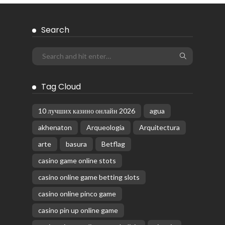
Search
Tag Cloud
10 лучших казино онлайн 2026
agua
akhenaton
Arqueología
Arquitectura
arte
basura
Betflag
casino game online stots
casino online game betting slots
casino online pinco game
casino pin up online game