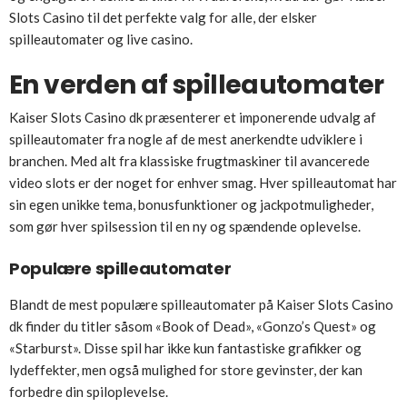
Slots Casino til det perfekte valg for alle, der elsker
spilleautomater og live casino.
En verden af spilleautomater
Kaiser Slots Casino dk præsenterer et imponerende udvalg af
spilleautomater fra nogle af de mest anerkendte udviklere i
branchen. Med alt fra klassiske frugtmaskiner til avancerede
video slots er der noget for enhver smag. Hver spilleautomat har
sin egen unikke tema, bonusfunktioner og jackpotmuligheder,
som gør hver spilsession til en ny og spændende oplevelse.
Populære spilleautomater
Blandt de mest populære spilleautomater på Kaiser Slots Casino
dk finder du titler såsom «Book of Dead», «Gonzo’s Quest» og
«Starburst». Disse spil har ikke kun fantastiske grafikker og
lydeffekter, men også mulighed for store gevinster, der kan
forbedre din spiloplevelse.