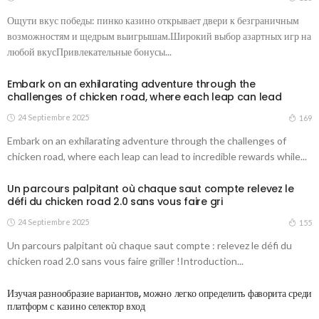
Ощути вкус победы: пинко казино открывает двери к безграничным
возможностям и щедрым выигрышам.Широкий выбор азартных игр на
любой вкусПривлекательные бонусы...
Embark on an exhilarating adventure through the
challenges of chicken road, where each leap can lead
24 Septiembre 2025
169
Embark on an exhilarating adventure through the challenges of
chicken road, where each leap can lead to incredible rewards while...
Un parcours palpitant où chaque saut compte relevez le
défi du chicken road 2.0 sans vous faire gri
24 Septiembre 2025
155
Un parcours palpitant où chaque saut compte : relevez le défi du
chicken road 2.0 sans vous faire griller !Introduction...
Изучая разнообразие вариантов, можно легко определить фаворита среди
платформ с казино селектор вход