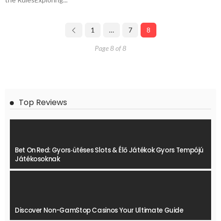
1
…
7
8
Page 8 of 8
Top Reviews
Bet On Red: Gyors‑ütéses Slots & Élő Játékok Gyors Tempójú
Játékosoknak
Discover Non-GamStop Casinos Your Ultimate Guide