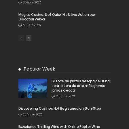
30 Abril 2026
Magius Casino: Slot Quick‑Hit & Live Action per
Giocatori Veloci
6 Junio 2026
Popular Week
La torre de pinzas de ropa de Dubai
será la obra de arte más grande
jamás creada
28 Junio 2021
Discovering Casinos Not Registered on GamStop
23 Mayo 2026
Experience Thrilling Wins with Online Raptor Wins