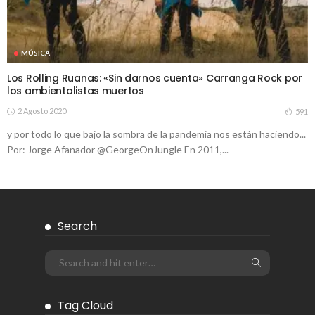
MÚSICA
Los Rolling Ruanas: «Sin darnos cuenta» Carranga Rock por
los ambientalistas muertos
2 Agosto 2020
591
y por todo lo que bajo la sombra de la pandemia nos están haciendo...
Por: Jorge Afanador @GeorgeOnJungle En 2011,...
Search
Tag Cloud