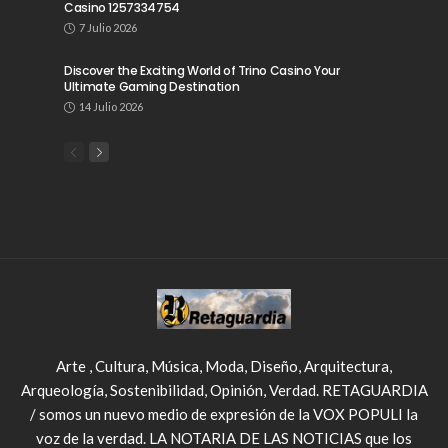
Casino 1257334754
7 Julio 2026
Discover the Exciting World of Trino Casino Your
Ultimate Gaming Destination
14 Julio 2026
Arte , Cultura, Música, Moda, Diseño, Arquitectura,
Arqueología, Sostenibilidad, Opinión, Verdad. RETAGUARDIA
/ somos un nuevo medio de expresión de la VOX POPULI la
voz de la verdad. LA NOTARIA DE LAS NOTICIAS que los