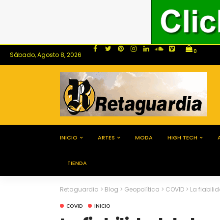
0
Sábado, Agosto 8, 2026
INICIO
ARTES
MODA
HIGH TECH
TIENDA
Retaguardia
>
Blog
>
Geopolítica
>
COVID
>
La fiabil
COVID
INICIO