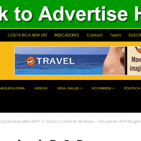
COSTA RICA NEW LIFE
INDICADORES
Contact
Team
SUSCR
ARQUEOLOGÍA
VIDEOS
VIDA-SALUD
ECOGREEN
POLÍTICA
idad de la prueba de P-C-R para covid es dudosa – los jueces de Portugal