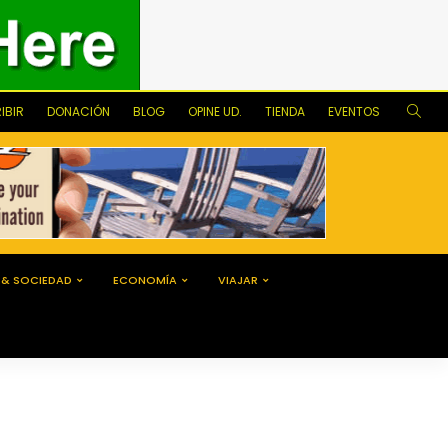
IBIR
DONACIÓN
BLOG
OPINE UD.
TIENDA
EVENTOS
 & SOCIEDAD
ECONOMÍA
VIAJAR