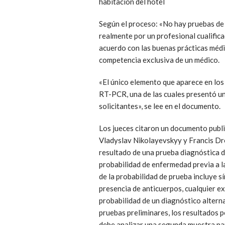
habitación del hotel
Según el proceso: «No hay pruebas de 
realmente por un profesional cualifica
acuerdo con las buenas prácticas médi
competencia exclusiva de un médico.
«El único elemento que aparece en los
RT-PCR, una de las cuales presentó un
solicitantes», se lee en el documento.
Los jueces citaron un documento publ
Vladyslav Nikolayevskyy y Francis Dro
resultado de una prueba diagnóstica d
probabilidad de enfermedad previa a l
de la probabilidad de prueba incluye 
presencia de anticuerpos, cualquier e
probabilidad de un diagnóstico altern
pruebas preliminares, los resultados 
debe analizar una segunda muestra pa