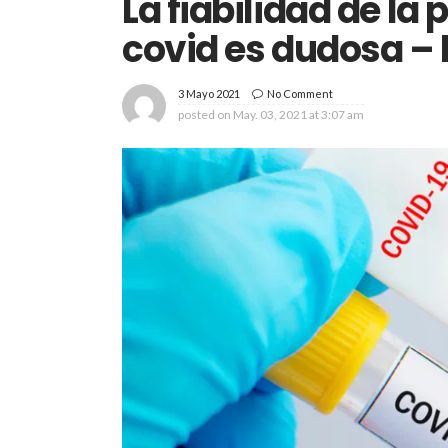
La fiabilidad de la
covid es dudosa – 
3 Mayo 2021
No Comment
posted on
May. 03, 2021 at 3:07 am