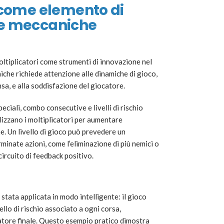
i come elemento di
e e meccaniche
moltiplicatori come strumenti di innovazione nel
che richiede attenzione alle dinamiche di gioco,
sa, e alla soddisfazione del giocatore.
eciali, combo consecutive e livelli di rischio
lizzano i moltiplicatori per aumentare
ne. Un livello di gioco può prevedere un
minate azioni, come l’eliminazione di più nemici o
circuito di feedback positivo.
stata applicata in modo intelligente: il gioco
vello di rischio associato a ogni corsa,
catore finale. Questo esempio pratico dimostra