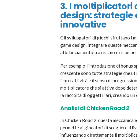
3. I moltiplicator
design: strategi
innovative
Gli sviluppatori di giochi sfruttano i 
game design. Integrare queste meccani
al bilanciamento tra rischio e ricompen
Per esempio, l’introduzione di bonus sp
crescente sono tutte strategie che uti
l’interattività e il senso di progressio
moltiplicatore che si attiva dopo deter
la raccolta di oggetti rari, creando un 
Analisi di Chicken Road 2
In Chicken Road 2, questa meccanica è 
permette ai giocatori di scegliere il li
influenzando direttamente il moltipli