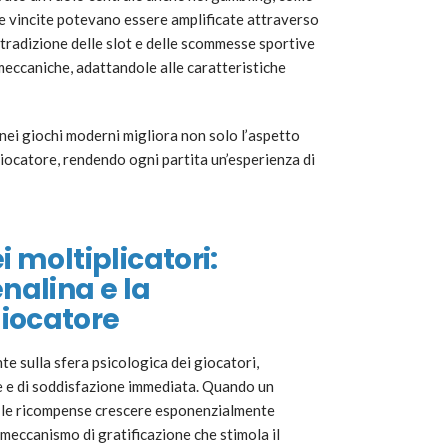
le vincite potevano essere amplificate attraverso
la tradizione delle slot e delle scommesse sportive
meccaniche, adattandole alle caratteristiche
i nei giochi moderni migliora non solo l’aspetto
giocatore, rendendo ogni partita un’esperienza di
i moltiplicatori:
nalina e la
giocatore
e sulla sfera psicologica dei giocatori,
e e di soddisfazione immediata. Quando un
o le ricompense crescere esponenzialmente
n meccanismo di gratificazione che stimola il