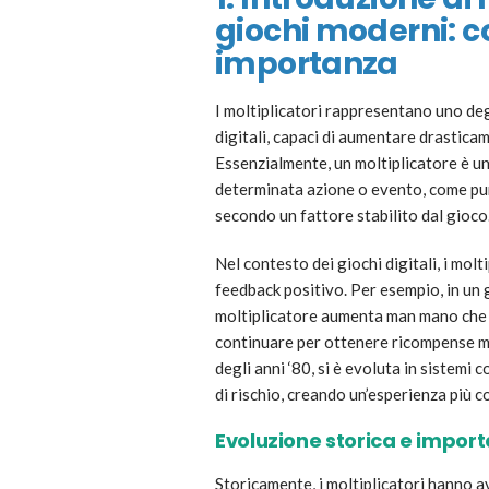
giochi moderni: co
importanza
I moltiplicatori rappresentano uno deg
digitali, capaci di aumentare drastica
Essenzialmente, un moltiplicatore è un 
determinata azione o evento, come pun
secondo un fattore stabilito dal gioco
Nel contesto dei giochi digitali, i mo
feedback positivo. Per esempio, in un
moltiplicatore aumenta man mano che s
continuare per ottenere ricompense ma
degli anni ‘80, si è evoluta in sistemi
di rischio, creando un’esperienza più c
Evoluzione storica e impor
Storicamente, i moltiplicatori hanno 