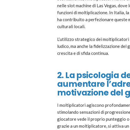
nelle slot machine di Las Vegas, dove 
funzioni di moltiplicazione. In Italia, 
ha contribuito a perfezionare queste 
culturali locali.
L’utilizzo strategico dei moltiplicator
ludico, ma anche la fidelizzazione del 
crescita e di sfida continua.
2. La psicologia de
aumentare l’adre
motivazione del 
I moltiplicatori agiscono profondament
stimolando sensazioni di progression
giocatore vede il proprio punteggio 
grazie a un moltiplicatore, si attiva u