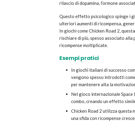
rilascio di dopamina, l’ormone associat
Questo effetto psicologico spinge i gio
ulteriori aumenti di ricompensa, gene
In giochi come Chicken Road 2, questa 
rischiare di più, spesso associato all
ricompense moltiplicate.
Esempi pratici
In giochi italiani di successo co
vengono spesso introdotti come
per mantenere alta la motivazio
Nel gioco internazionale Space 
combo, creando un effetto simile
Chicken Road 2 utilizza questa m
una sfida con ricompense crescent