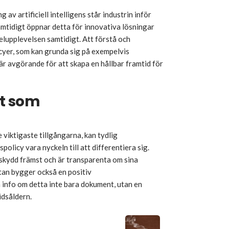
av artificiell intelligens står industrin inför
amtidigt öppnar detta för innovativa lösningar
lupplevelsen samtidigt. Att förstå och
yer, som kan grunda sig på exempelvis
 är avgörande för att skapa en hållbar framtid för
et som
 viktigaste tillgångarna, kan tydlig
olicy vara nyckeln till att differentiera sig.
kydd främst och är transparenta om sina
utan bygger också en positiv
 info om detta inte bara dokument, utan en
idsåldern.