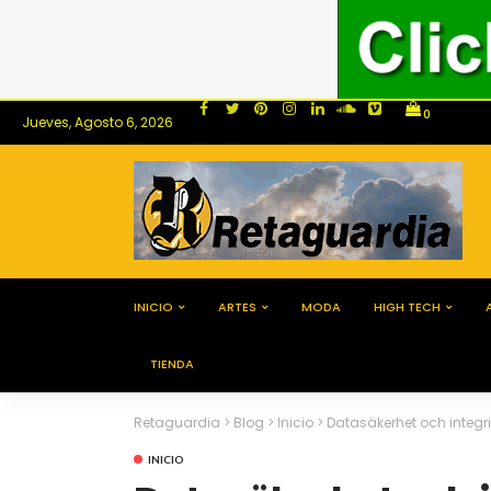
0
Jueves, Agosto 6, 2026
INICIO
ARTES
MODA
HIGH TECH
TIENDA
Retaguardia
>
Blog
>
Inicio
>
Datasäkerhet och integr
INICIO