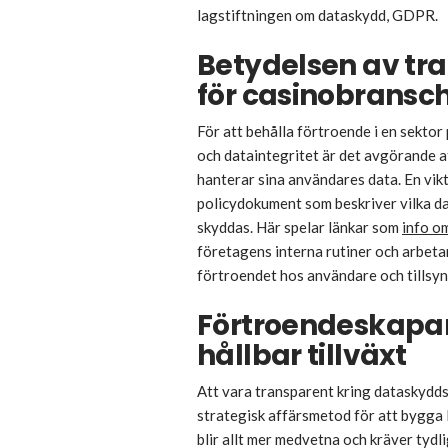
lagstiftningen om dataskydd, GDPR.
Betydelsen av tr
för casinobransc
För att behålla förtroende i en sekto
och dataintegritet är det avgörande a
hanterar sina användares data. En vikt
policydokument som beskriver vilka da
skyddas. Här spelar länkar som
info o
företagens interna rutiner och arbeta
förtroendet hos användare och tillsy
Förtroendeskapan
hållbar tillväxt
Att vara transparent kring dataskydds
strategisk affärsmetod för att bygga
blir allt mer medvetna och kräver tyd