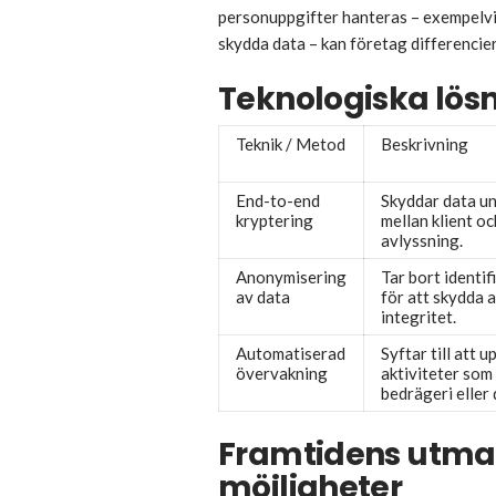
personuppgifter hanteras – exempelvis
skydda data – kan företag differencier
Teknologiska lösn
Teknik / Metod
Beskrivning
End-to-end
Skyddar data u
kryptering
mellan klient oc
avlyssning.
Anonymisering
Tar bort identi
av data
för att skydda 
integritet.
Automatiserad
Syftar till att 
övervakning
aktiviteter som
bedrägeri eller
Framtidens utma
möjligheter