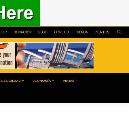
IBIR
DONACIÓN
BLOG
OPINE UD.
TIENDA
EVENTOS
 & SOCIEDAD
ECONOMÍA
VIAJAR