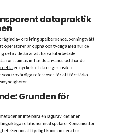
ansparent datapraktik
hen
r präglad av oro kring spelberoende, penningtvätt
tt operatörer är öppna och tydliga med hur de
ig del av detta är att ha väl utarbetade
ta som samlas in, hur de används och hur de
m detta
en nyckelroll, då de ger insikt i
r som trovärdiga referenser för att förstärka
nsmyndigheter.
de: Grunden för
metoder är inte bara en lagkrav, det är en
 långsiktiga relationer med spelare. Konsumenter
lighet. Genom att tydligt kommunicera hur