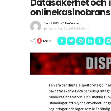
Datasäkerhet och i
onlinekasinobrans
1 Abril 2025
No Comment
posted on
Abr. 01, 2025 at 8:40 am
0
Share
I en era där digitala spelföretag blir a
om
datasäkerhet
och personlig integri
onlinekasinosektorn. Den snabba tillv
utmaningar att skydda användaruppgif
regleringar och lagar som är i ständig