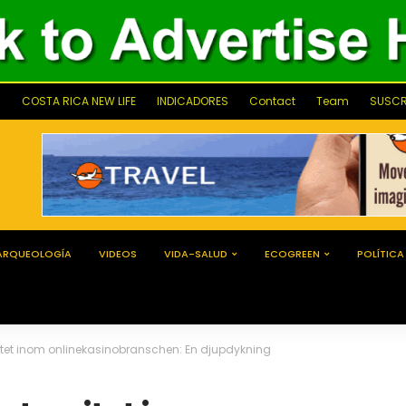
COSTA RICA NEW LIFE
INDICADORES
Contact
Team
SUSCR
ARQUEOLOGÍA
VIDEOS
VIDA-SALUD
ECOGREEN
POLÍTICA
itet inom onlinekasinobranschen: En djupdykning