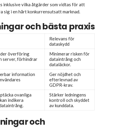
 inklusive vilka åtgärder som vidtas för att
a sig i en hårt konkurrensutsatt marknad.
ingar och bästa praxis
Relevans för
dataskydd
nder överföring
Minimerar risken för
h server, förhindrar
dataintrång och
dataläckor.
fierbar information
Ger nöjdhet och
användares
efterlevnad av
GDPR-krav.
upptäcka ovanliga
Stärker ledningens
 kan indikera
kontroll och skyddet
 dataintrång.
av kunddata.
ningar och