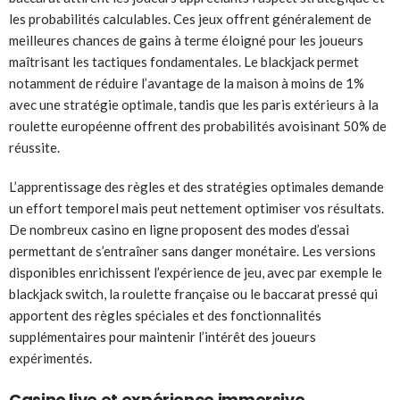
les probabilités calculables. Ces jeux offrent généralement de
meilleures chances de gains à terme éloigné pour les joueurs
maîtrisant les tactiques fondamentales. Le blackjack permet
notamment de réduire l’avantage de la maison à moins de 1%
avec une stratégie optimale, tandis que les paris extérieurs à la
roulette européenne offrent des probabilités avoisinant 50% de
réussite.
L’apprentissage des règles et des stratégies optimales demande
un effort temporel mais peut nettement optimiser vos résultats.
De nombreux casino en ligne proposent des modes d’essai
permettant de s’entraîner sans danger monétaire. Les versions
disponibles enrichissent l’expérience de jeu, avec par exemple le
blackjack switch, la roulette française ou le baccarat pressé qui
apportent des règles spéciales et des fonctionnalités
supplémentaires pour maintenir l’intérêt des joueurs
expérimentés.
Casino live et expérience immersive