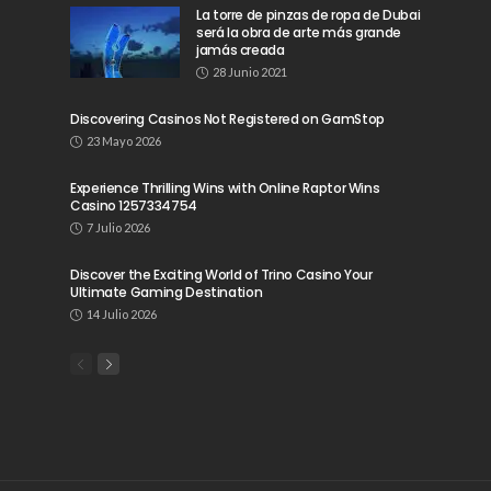
La torre de pinzas de ropa de Dubai
será la obra de arte más grande
jamás creada
28 Junio 2021
Discovering Casinos Not Registered on GamStop
23 Mayo 2026
Experience Thrilling Wins with Online Raptor Wins
Casino 1257334754
7 Julio 2026
Discover the Exciting World of Trino Casino Your
Ultimate Gaming Destination
14 Julio 2026