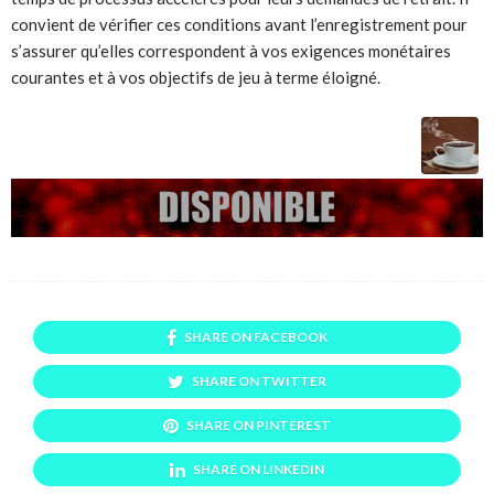
convient de vérifier ces conditions avant l’enregistrement pour
s’assurer qu’elles correspondent à vos exigences monétaires
courantes et à vos objectifs de jeu à terme éloigné.
SHARE ON FACEBOOK
SHARE ON TWITTER
SHARE ON PINTEREST
SHARE ON LINKEDIN