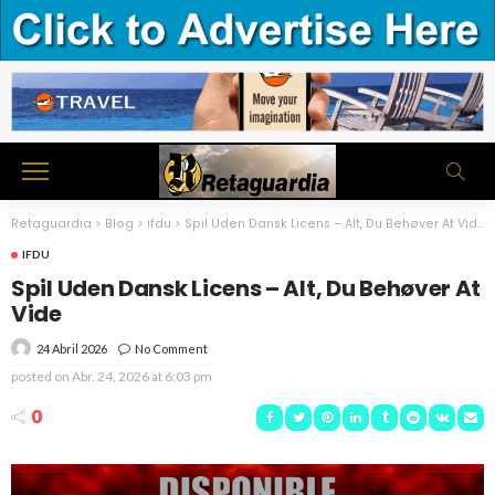
Retaguardia
>
Blog
>
ifdu
>
Spil Uden Dansk Licens – Alt, Du Behøver At Vide
IFDU
Spil Uden Dansk Licens – Alt, Du Behøver At
Vide
24 Abril 2026
No Comment
posted on
Abr. 24, 2026 at 6:03 pm
0