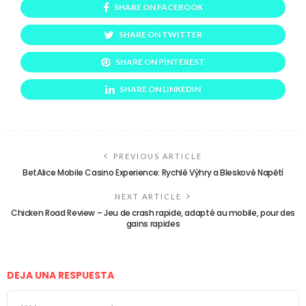
SHARE ON FACEBOOK
SHARE ON TWITTER
SHARE ON PINTEREST
SHARE ON LINKEDIN
PREVIOUS ARTICLE
BetAlice Mobile Casino Experience: Rychlé Výhry a Bleskové Napětí
NEXT ARTICLE
Chicken Road Review – Jeu de crash rapide, adapté au mobile, pour des
gains rapides
DEJA UNA RESPUESTA