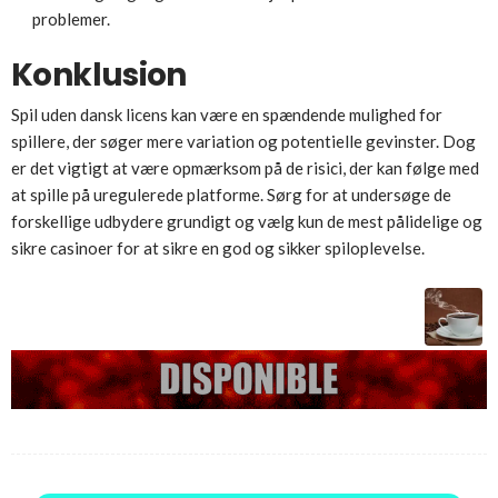
problemer.
Konklusion
Spil uden dansk licens kan være en spændende mulighed for
spillere, der søger mere variation og potentielle gevinster. Dog
er det vigtigt at være opmærksom på de risici, der kan følge med
at spille på uregulerede platforme. Sørg for at undersøge de
forskellige udbydere grundigt og vælg kun de mest pålidelige og
sikre casinoer for at sikre en god og sikker spiloplevelse.