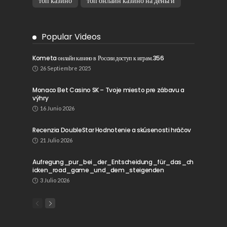
топ казино
топ онлайн казино на деньги
Popular Videos
Kometa онлайн казино в России доступ к играм.356
26 Septiembre 2025
Monaco Bet Casino SK – Tvoje miesto pre zábavu a
výhry
16 Junio 2026
Recenzia DoubleStar Hodnotenie a skúsenosti hráčov
21 Julio 2026
Aufregung_pur_bei_der_Entscheidung_für_das_ch
icken_road_game_und_dem_steigenden
3 Julio 2026