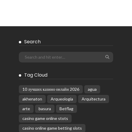
Search
Tag Cloud
10 лучших казино онлайн 2026
agua
akhenaton
Arqueología
Arquitectura
arte
basura
Betflag
casino game online stots
casino online game betting slots