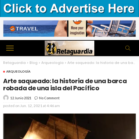
Retaguardia
>
Blog
>
Arqueología
>
Arte saqueado: la historia de una barca robada de una isla del Pacífico
ARQUEOLOGÍA
Arte saqueado: la historia de una barca
robada de una isla del Pacífico
12 Junio 2021
No Comment
posted on
Jun. 12, 2021 at 4:46 am