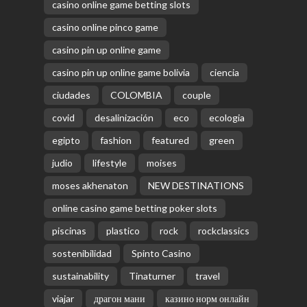
casino online game betting slots
casino online pinco game
casino pin up online game
casino pin up online game bolivia
ciencia
ciudades
COLOMBIA
couple
covid
desalinización
eco
ecologia
egipto
fashion
featured
green
judio
lifestyle
moises
moses akhenaton
NEW DESTINATIONS
online casino game betting poker slots
piscinas
plastico
rock
rockclassics
sostenibilidad
Spinto Casino
sustainability
Tinaturner
travel
viajar
драгон мани
казино норм онлайн