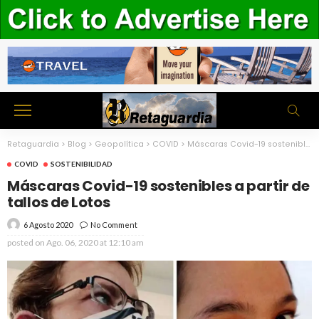
Retaguardia
>
Blog
>
Geopolítica
>
COVID
>
Máscaras Covid-19 sostenibles a partir de tallos de Lotos
COVID
SOSTENIBILIDAD
Máscaras Covid-19 sostenibles a partir de
tallos de Lotos
6 Agosto 2020
No Comment
posted on
Ago. 06, 2020 at 12:10 am