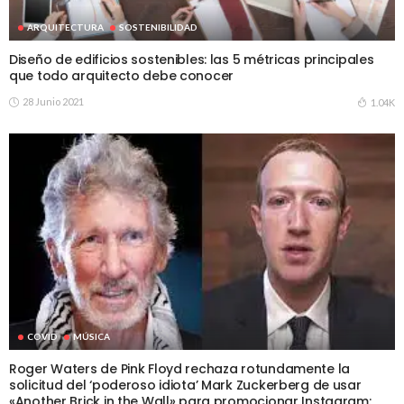
ARQUITECTURA
SOSTENIBILIDAD
Diseño de edificios sostenibles: las 5 métricas principales
que todo arquitecto debe conocer
28 Junio 2021
1.04K
COVID
MÚSICA
Roger Waters de Pink Floyd rechaza rotundamente la
solicitud del ‘poderoso idiota’ Mark Zuckerberg de usar
«Another Brick in the Wall» para promocionar Instagram: