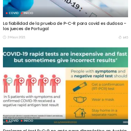
COVID
INICIO
La fiabilidad de la prueba de P-C-R para covid es dudosa –
los jueces de Portugal
3 Mayo 2021
645
COVID
INICIO
Declaran al test P-C-R no apto para diagnóstico en Austria