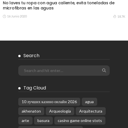
No laves tu ropa con agua caliente, evita toneladas de
microfibras en las aguas
16 Junio 2020
18.7K
Search
Tag Cloud
10 лучших казино онлайн 2026
agua
akhenaton
Arqueología
Arquitectura
arte
basura
casino game online stots