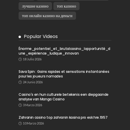
лучшие казино
топ казино
топ онлайн казино на деньги
Popular Videos
Énorme_potentiel_et_brutalcasino_lopportunité_d
une_expérience_ludique_innovan
18 Julio 2026
Sava Spin : Gains rapides et sensations instantanées
pour les joueurs nomades
24 Junio 2026
Casino's en hun culturele betekenis een diepgaande
analyse van Manga Casino
3 Marzo 2026
Zahranin casino top zahranin kasina pro esk hre.1957
10 Marzo 2026