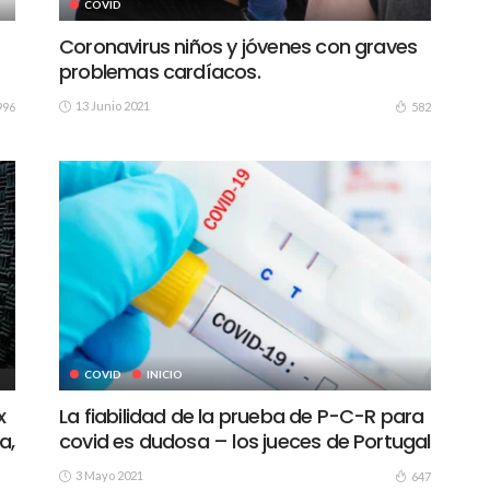
COVID
Coronavirus niños y jóvenes con graves
problemas cardíacos.
13 Junio 2021
996
582
COVID
INICIO
x
La fiabilidad de la prueba de P-C-R para
a,
covid es dudosa – los jueces de Portugal
3 Mayo 2021
647