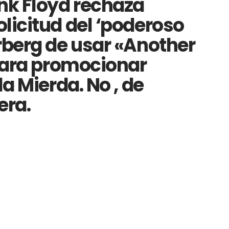
nk Floyd rechaza
licitud del ‘poderoso
rberg de usar «Another
 para promocionar
la Mierda. No , de
era.