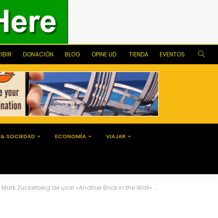
IBIR
DONACIÓN
BLOG
OPINE UD.
TIENDA
EVENTOS
 & SOCIEDAD
ECONOMÍA
VIAJAR
Wall» para promocionar Instagram: ‘Vete a la Mierda. No , de ninguna puta manera.