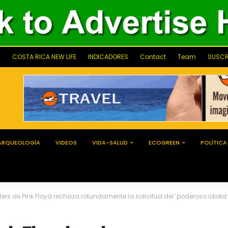
COSTA RICA NEW LIFE
INDICADORES
Contact
Team
SUSCR
ARQUEOLOGÍA
VIDEOS
VIDA-SALUD
ECOGREEN
POLÍTICA
 Pink Floyd rechaza rotundamente la solicitud del ‘poderoso idiota’ Mark Zuckerberg de usar «Another Brick in the 