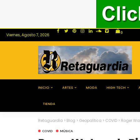
0
Viernes, Agosto 7, 2026
INICIO
ARTES
MODA
HIGH TECH
TIENDA
Retaguardia
>
Blog
>
Geopolítica
>
COVID
>
Roger Waters de
COVID
MÚSICA