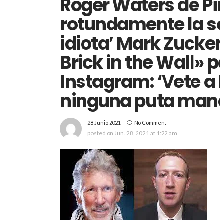
Roger Waters de Pi
rotundamente la so
idiota’ Mark Zucke
Brick in the Wall»
Instagram: ‘Vete a 
ninguna puta man
28 Junio 2021
No Comment
posted on
Jun. 28, 2021 at 1:22 am